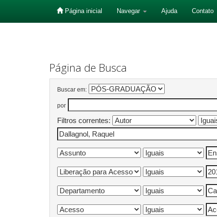
Página inicial
Navegar
Ajuda
Contato
Skip
navigation
Página de Busca
Buscar em:
por
Filtros correntes: