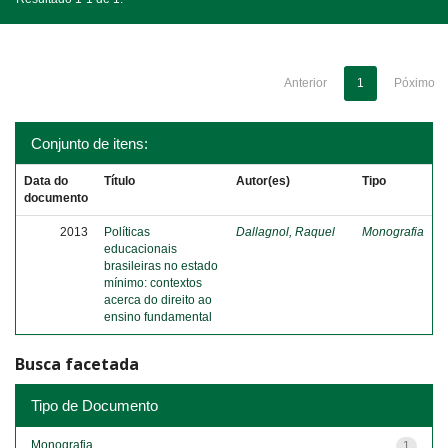
Anterior
1
Póximo
Conjunto de itens:
Data do
Título
Autor(es)
Tipo
documento
2013
Políticas
Dallagnol, Raquel
Monografia
educacionais
brasileiras no estado
mínimo: contextos
acerca do direito ao
ensino fundamental
Busca facetada
Tipo de Documento
Monografia
1