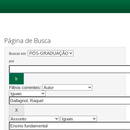
Skip
navigation
Página de Busca
Buscar em:
por
Filtros correntes: