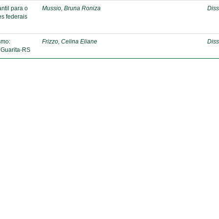
ntil para o
Mussio, Bruna Roniza
Diss
es federais
smo:
Frizzo, Celina Eliane
Diss
 Guarita-RS