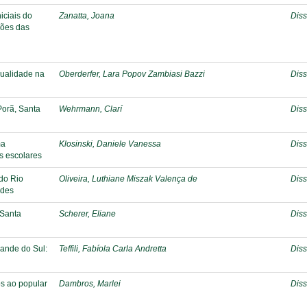
iciais do
Zanatta, Joana
Diss
ções das
qualidade na
Oberderfer, Lara Popov Zambiasi Bazzi
Diss
Porã, Santa
Wehrmann, Clarí
Diss
ma
Klosinski, Daniele Vanessa
Diss
s escolares
 do Rio
Oliveira, Luthiane Miszak Valença de
Diss
ades
 Santa
Scherer, Eliane
Diss
ande do Sul:
Teffili, Fabíola Carla Andretta
Diss
os ao popular
Dambros, Marlei
Diss