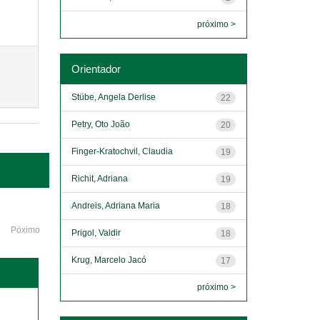
próximo >
Orientador
Stübe, Angela Derlise
22
Petry, Oto João
20
Finger-Kratochvil, Claudia
19
Richit, Adriana
19
Andreis, Adriana Maria
18
Póximo
Prigol, Valdir
18
Krug, Marcelo Jacó
17
próximo >
o