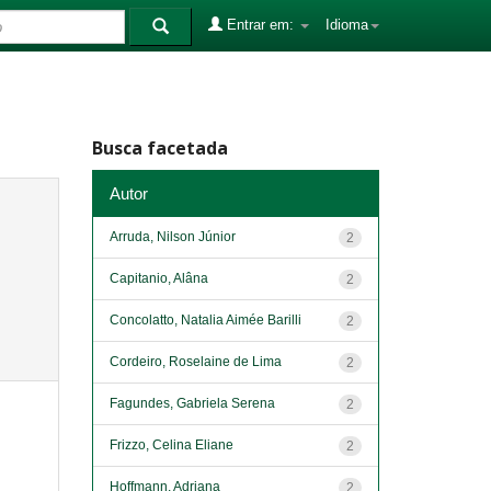
Entrar em:
Idioma
Busca facetada
Autor
Arruda, Nilson Júnior
2
Capitanio, Alâna
2
Concolatto, Natalia Aimée Barilli
2
Cordeiro, Roselaine de Lima
2
Fagundes, Gabriela Serena
2
Frizzo, Celina Eliane
2
Hoffmann, Adriana
2