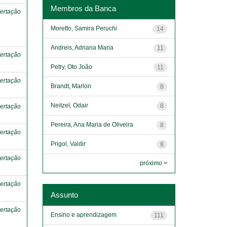
Membros da Banca
ertação
Moretto, Samira Peruchi
14
Andreis, Adriana Maria
11
ertação
Petry, Oto João
11
ertação
Brandt, Marlon
8
Neitzel, Odair
8
ertação
Pereira, Ana Maria de Oliveira
8
ertação
Prigol, Valdir
8
ertação
próximo >
ertação
Assunto
ertação
Ensino e aprendizagem
111