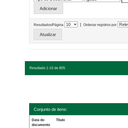
|
Resultados/Página
Ordenar registros por
Resultado 1-10 de 805.
Conjunto de itens:
Data do
Título
documento