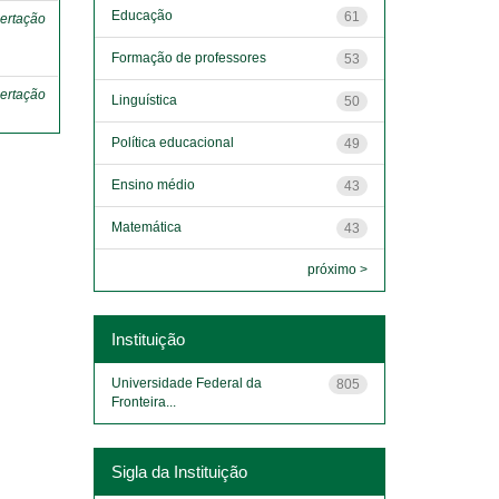
Educação
61
ertação
Formação de professores
53
ertação
Linguística
50
Política educacional
49
Ensino médio
43
Matemática
43
próximo >
Instituição
Universidade Federal da
805
Fronteira...
Sigla da Instituição