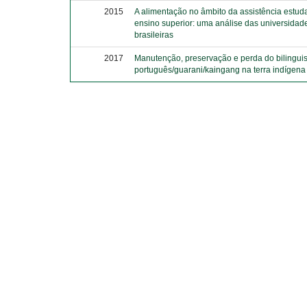
2015
A alimentação no âmbito da assistência estuda
ensino superior: uma análise das universidad
brasileiras
2017
Manutenção, preservação e perda do bilingui
português/guarani/kaingang na terra indígena