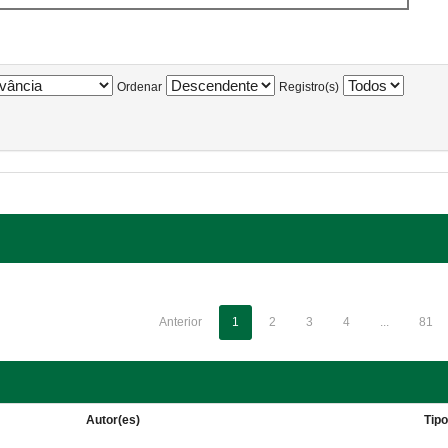
Ordenar
Registro(s)
Anterior
1
2
3
4
...
81
Autor(es)
Tip