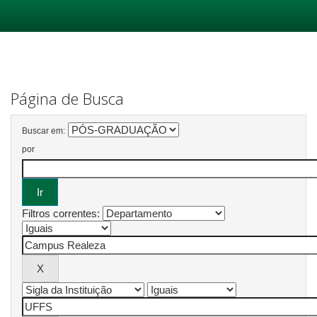
Skip
navigation
Página de Busca
Buscar em:
por
Filtros correntes: