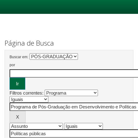
Skip
navigation
Página de Busca
Buscar em:
por
Filtros correntes: