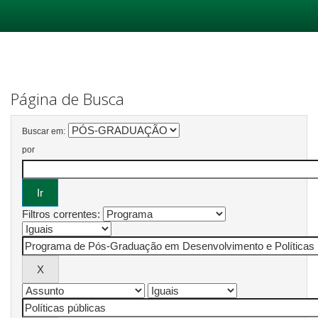
Skip
navigation
Página de Busca
Buscar em:
por
Filtros correntes: