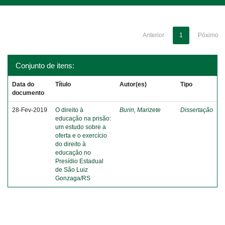
Anterior
1
Póximo
Conjunto de itens:
Data do
Título
Autor(es)
Tipo
documento
28-Fev-2019
O direito à
Burin, Marizete
Dissertação
educação na prisão:
um estudo sobre a
oferta e o exercício
do direito à
educação no
Presídio Estadual
de São Luiz
Gonzaga/RS