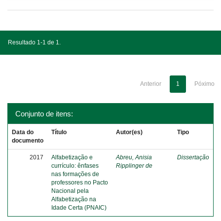
Resultado 1-1 de 1.
Anterior
1
Póximo
Conjunto de itens:
Data do
Título
Autor(es)
Tipo
documento
2017
Alfabetização e
Abreu, Anisia
Dissertação
currículo: ênfases
Ripplinger de
nas formações de
professores no Pacto
Nacional pela
Alfabetização na
Idade Certa (PNAIC)