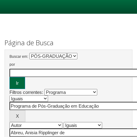
Skip
navigation
Página de Busca
Buscar em:
por
Filtros correntes: