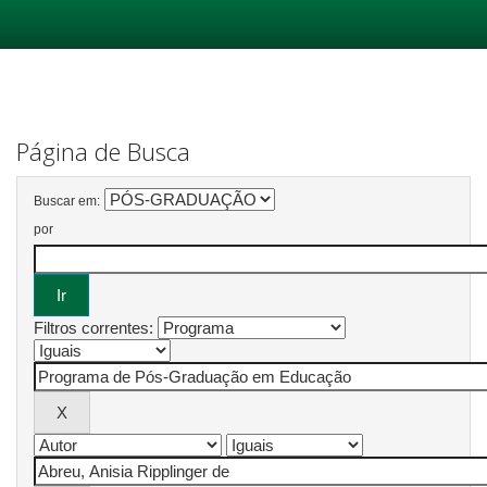
Skip
navigation
Página de Busca
Buscar em:
por
Filtros correntes: