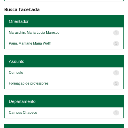
Busca facetada
Orientador
Maraschin, Maria Lucia Marocco
1
Paim, Marilane Maria Wolff
1
Assunto
Currículo
1
Formação de professores
1
Departamento
Campus Chapecó
1