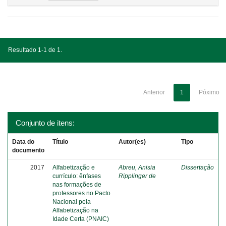
Resultado 1-1 de 1.
Anterior
1
Póximo
Conjunto de itens:
Data do
Título
Autor(es)
Tipo
documento
2017
Alfabetização e
Abreu, Anisia
Dissertação
currículo: ênfases
Ripplinger de
nas formações de
professores no Pacto
Nacional pela
Alfabetização na
Idade Certa (PNAIC)