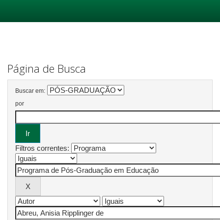
Skip
navigation
Página de Busca
Buscar em:
por
Filtros correntes: