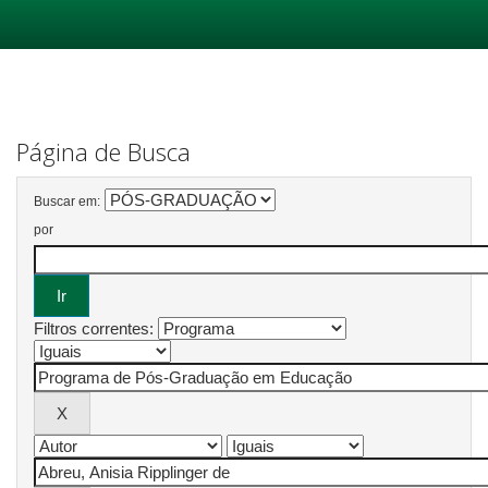
Skip
navigation
Página de Busca
Buscar em:
por
Filtros correntes: