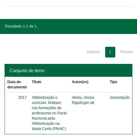
Resultado 1-1 de 1.
Anterior
1
Póximo
Conjunto de itens:
Data do
Título
Autor(es)
Tipo
documento
2017
Alfabetização e
Abreu, Anisia
Dissertação
currículo: ênfases
Ripplinger de
nas formações de
professores no Pacto
Nacional pela
Alfabetização na
Idade Certa (PNAIC)