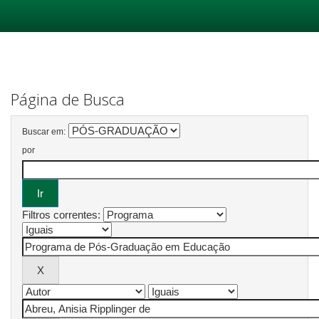
Skip
navigation
Página de Busca
Buscar em:
por
Filtros correntes: