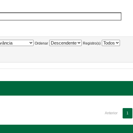
Ordenar
Registro(s)
Anterior
1