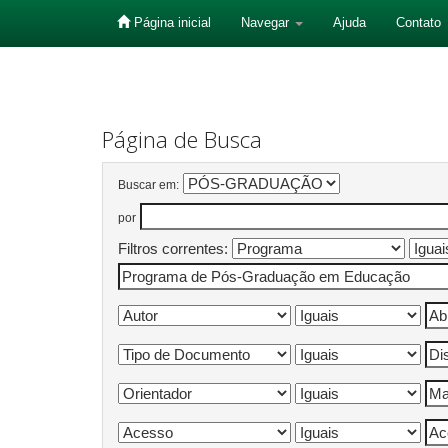
Página inicial
Navegar
Ajuda
Contato
Skip
navigation
Página de Busca
Buscar em:
por
Filtros correntes: