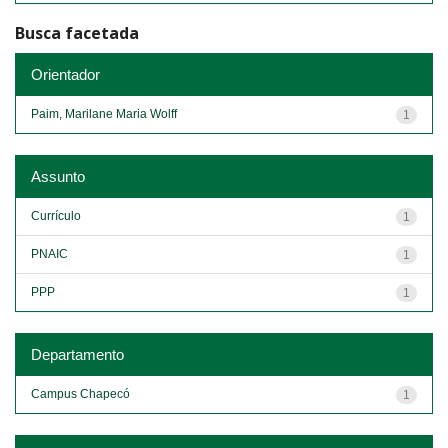
Busca facetada
Orientador
Paim, Marilane Maria Wolff
1
Assunto
Currículo
1
PNAIC
1
PPP
1
Departamento
Campus Chapecó
1