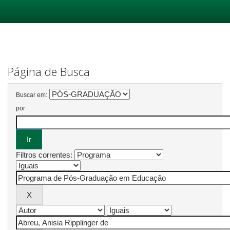
Skip
navigation
Página de Busca
Buscar em:
por
Filtros correntes: