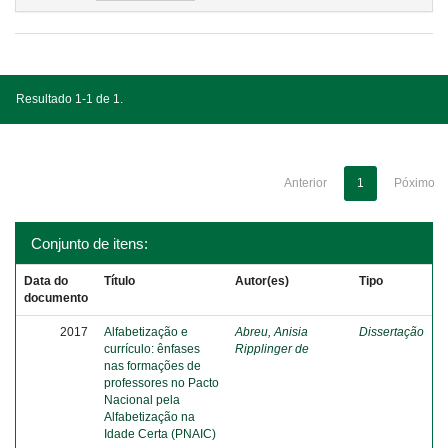
Resultado 1-1 de 1.
Anterior
1
Póximo
Conjunto de itens:
Data do
Título
Autor(es)
Tipo
documento
2017
Alfabetização e
Abreu, Anisia
Dissertação
currículo: ênfases
Ripplinger de
nas formações de
professores no Pacto
Nacional pela
Alfabetização na
Idade Certa (PNAIC)