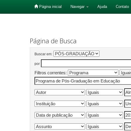
Página inicial
Navegar
Ajuda
Contato
Skip
navigation
Página de Busca
Buscar em:
por
Filtros correntes: