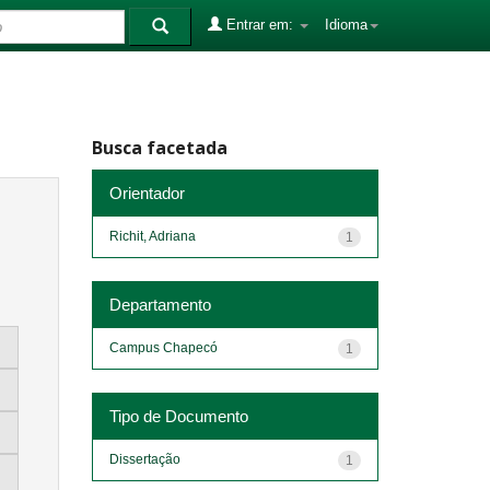
Entrar em:
Idioma
Busca facetada
Orientador
Richit, Adriana
1
Departamento
Campus Chapecó
1
Tipo de Documento
Dissertação
1