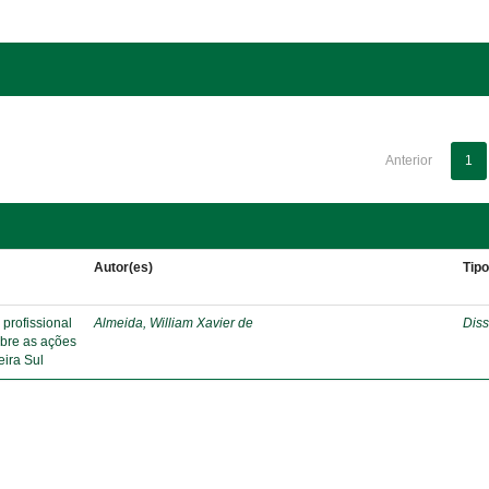
Anterior
1
Autor(es)
Tip
profissional
Almeida, William Xavier de
Diss
obre as ações
eira Sul