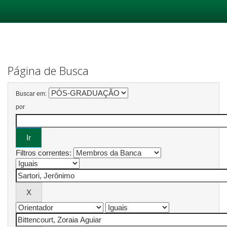
Skip
navigation
Página de Busca
Buscar em:
por
Filtros correntes: