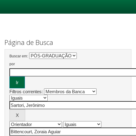
Skip
navigation
Página de Busca
Buscar em:
por
Filtros correntes: