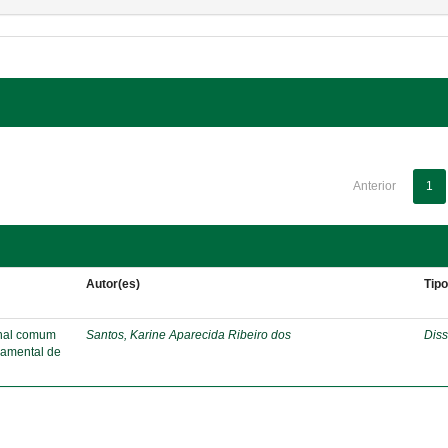
Anterior
1
Autor(es)
Tip
onal comum
Santos, Karine Aparecida Ribeiro dos
Diss
damental de