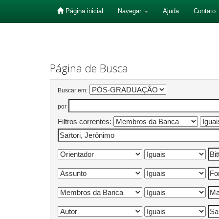
Página inicial
Navegar
Ajuda
Contato
Skip
navigation
Página de Busca
Buscar em:
por
Filtros correntes: