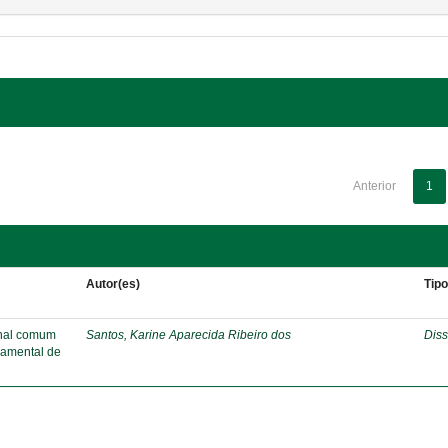
Anterior
1
Autor(es)
Tip
onal comum
Santos, Karine Aparecida Ribeiro dos
Diss
damental de