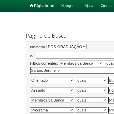
Página inicial
Navegar
Ajuda
Contato
Skip
navigation
Página de Busca
Buscar em:
por
Filtros correntes: