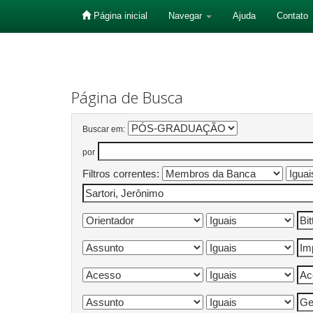
Página inicial
Navegar
Ajuda
Contato
Skip
navigation
Página de Busca
Buscar em:
por
Filtros correntes: