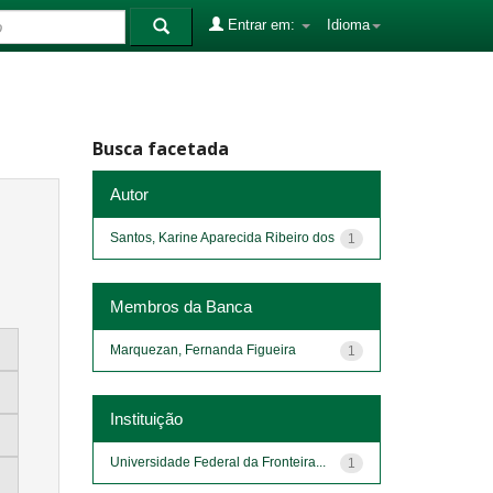
Entrar em:
Idioma
Busca facetada
Autor
Santos, Karine Aparecida Ribeiro dos
1
Membros da Banca
Marquezan, Fernanda Figueira
1
Instituição
Universidade Federal da Fronteira...
1