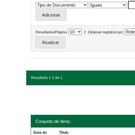
|
Resultados/Página
Ordenar registros por
Resultado 1-1 de 1.
Conjunto de itens:
Data do
Título