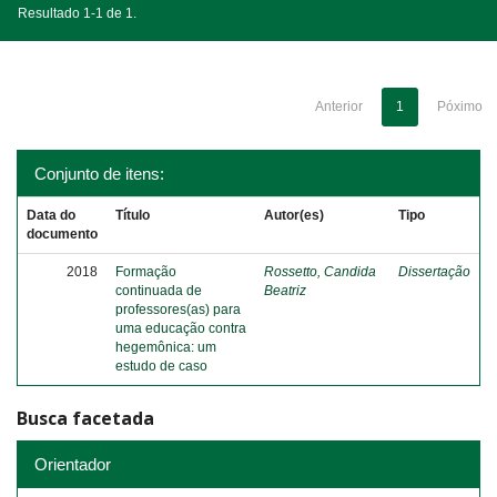
Resultado 1-1 de 1.
Anterior
1
Póximo
Conjunto de itens:
Data do
Título
Autor(es)
Tipo
documento
2018
Formação
Rossetto, Candida
Dissertação
continuada de
Beatriz
professores(as) para
uma educação contra
hegemônica: um
estudo de caso
Busca facetada
Orientador