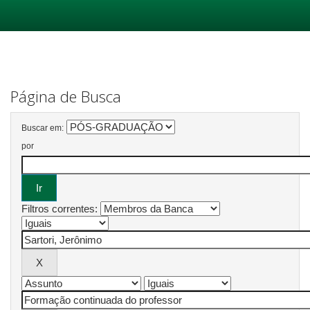
Skip
navigation
Página de Busca
Buscar em:
por
Filtros correntes: