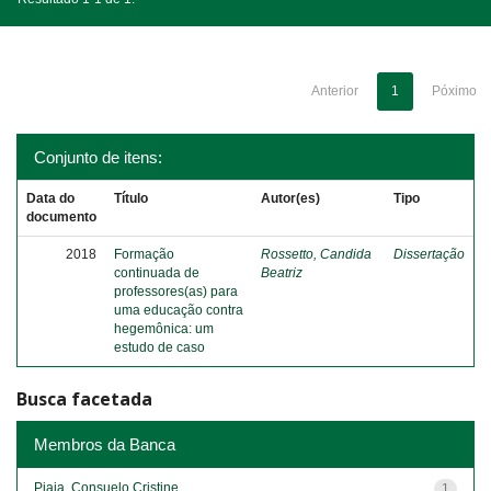
Anterior
1
Póximo
Conjunto de itens:
Data do
Título
Autor(es)
Tipo
documento
2018
Formação
Rossetto, Candida
Dissertação
continuada de
Beatriz
professores(as) para
uma educação contra
hegemônica: um
estudo de caso
Busca facetada
Membros da Banca
Piaia, Consuelo Cristine
1