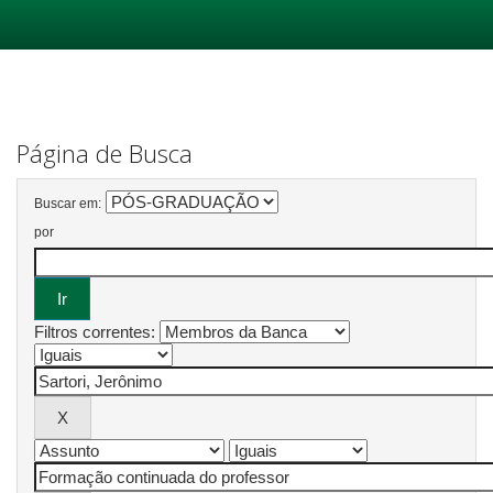
Skip
navigation
Página de Busca
Buscar em:
por
Filtros correntes: