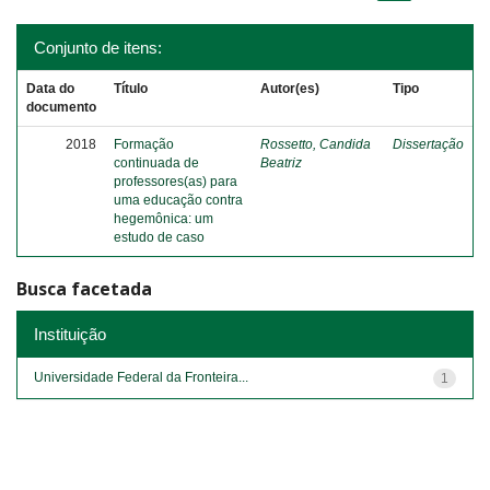
Conjunto de itens:
Data do
Título
Autor(es)
Tipo
documento
2018
Formação
Rossetto, Candida
Dissertação
continuada de
Beatriz
professores(as) para
uma educação contra
hegemônica: um
estudo de caso
Busca facetada
Instituição
Universidade Federal da Fronteira...
1