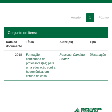
Anterior
1
Póximo
Conjunto de itens:
Data do
Título
Autor(es)
Tipo
documento
2018
Formação
Rossetto, Candida
Dissertação
continuada de
Beatriz
professores(as) para
uma educação contra
hegemônica: um
estudo de caso