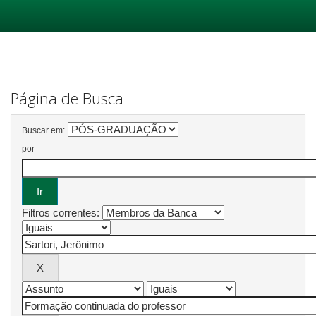
Skip
navigation
Página de Busca
Buscar em:
por
Filtros correntes: