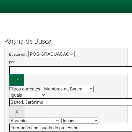
Skip
navigation
Página de Busca
Buscar em:
por
Filtros correntes: