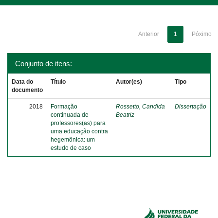
Anterior
1
Póximo
Conjunto de itens:
Data do
Título
Autor(es)
Tipo
documento
2018
Formação
Rossetto, Candida
Dissertação
continuada de
Beatriz
professores(as) para
uma educação contra
hegemônica: um
estudo de caso