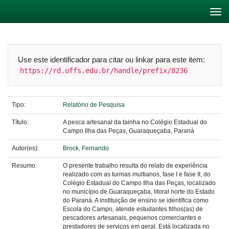
Skip
navigation
Use este identificador para citar ou linkar para este item:
https://rd.uffs.edu.br/handle/prefix/8236
Tipo:
Relatório de Pesquisa
Título:
A pesca artesanal da tainha no Colégio Estadual do
Campo Ilha das Peças, Guaraqueçaba, Paraná
Autor(es):
Brock, Fernando
Resumo:
O presente trabalho resulta do relato de experiência
realizado com as turmas multianos, fase I e fase II, do
Colégio Estadual do Campo Ilha das Peças, localizado
no município de Guaraqueçaba, litoral norte do Estado
do Paraná. A instituição de ensino se identifica como
Escola do Campo, atende estudantes filhos(as) de
pescadores artesanais, pequenos comerciantes e
prestadores de serviços em geral. Está localizada no