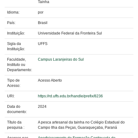
Tainha
Idioma:
por
País:
Brasil
Instituição:
Universidade Federal da Fronteira Sul
Sigla da
UFFS
Instituição:
Faculdade,
Campus Laranjeiras do Sul
Instituto ou
Departamento:
Tipo de
Acesso Aberto
Acesso:
URI:
https://rd.uffs.edu.br/handle/prefix/8236
Data do
2024
documento:
Título da
A pesca artesanal da tainha no Colégio Estadual do
pesquisa :
Campo Ilha das Peças, Guaraqueçaba, Paraná