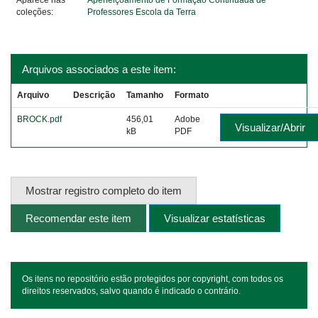
Aparece nas
Aperfeiçoamento de Formação Continuada de
coleções:
Professores Escola da Terra
Arquivos associados a este item:
Arquivo
Descrição
Tamanho
Formato
BROCK.pdf
456,01
Adobe
Visualizar/Abrir
kB
PDF
Mostrar registro completo do item
Recomendar este item
Visualizar estatísticas
Os itens no repositório estão protegidos por copyright, com todos os
direitos reservados, salvo quando é indicado o contrário.