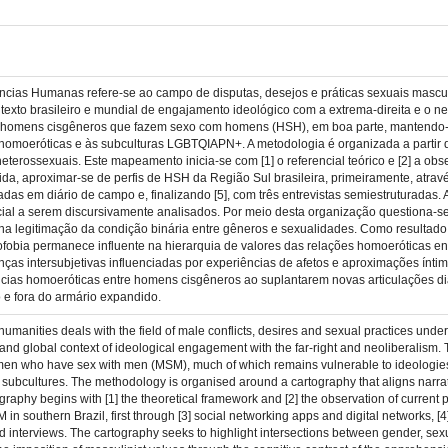
ências Humanas refere-se ao campo de disputas, desejos e práticas sexuais masculi
ntexto brasileiro e mundial de engajamento ideológico com a extrema-direita e o n
 homens cisgêneros que fazem sexo com homens (HSH), em boa parte, mantendo-se
 homoeróticas e às subculturas LGBTQIAPN+. A metodologia é organizada a partir da
eterossexuais. Este mapeamento inicia-se com [1] o referencial teórico e [2] a ob
a, aproximar-se de perfis de HSH da Região Sul brasileira, primeiramente, através 
adas em diário de campo e, finalizando [5], com três entrevistas semiestruturadas. 
cial a serem discursivamente analisados. Por meio desta organização questiona-se
na legitimação da condição binária entre gêneros e sexualidades. Como resultado,
omofobia permanece influente na hierarquia de valores das relações homoeróticas
nças intersubjetivas influenciadas por experiências de afetos e aproximações íntim
ncias homoeróticas entre homens cisgêneros ao suplantarem novas articulações di
o e fora do armário expandido.
e humanities deals with the field of male conflicts, desires and sexual practices under
 and global context of ideological engagement with the far-right and neoliberalism.
r men who have sex with men (MSM), much of which remains vulnerable to ideologies 
ubcultures. The methodology is organised around a cartography that aligns narra
graphy begins with [1] the theoretical framework and [2] the observation of current
in southern Brazil, first through [3] social networking apps and digital networks, [4
red interviews. The cartography seeks to highlight intersections between gender, sexu