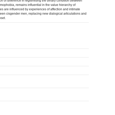
n of difference in legitimising the binary condition between
omophobia, remains influential in the value hierarchy of
ces are influenced by experiences of affection and intimate
ween cisgender men, replacing new dialogical articulations and
oset.