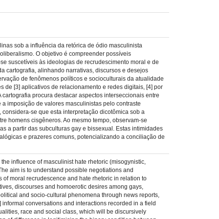
nas sob a influência da retórica de ódio masculinista
eoliberalismo. O objetivo é compreender possíveis
 suscetíveis às ideologias de recrudescimento moral e de
 cartografia, alinhando narrativas, discursos e desejos
servação de fenômenos políticos e socioculturais da atualidade
de [3] aplicativos de relacionamento e redes digitais, [4] por
A cartografia procura destacar aspectos interseccionais entre
 a imposição de valores masculinistas pelo contraste
 considera-se que esta interpretação dicotômica sob a
 entre homens cisgêneros. Ao mesmo tempo, observam-se
as a partir das subculturas gay e bissexual. Estas intimidades
alógicas e prazeres comuns, potencializando a conciliação de
 the influence of masculinist hate rhetoric (misogynistic,
 The aim is to understand possible negotiations and
of moral recrudescence and hate rhetoric in relation to
tives, discourses and homoerotic desires among gays,
 political and socio-cultural phenomena through news reports,
] informal conversations and interactions recorded in a field
alities, race and social class, which will be discursively