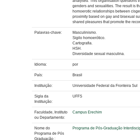
analysed. This organisation questions th
genders and sexualities. The result is th
homoerotic relationships between cisgend
proximity based on gay and bisexual sub
shared pleasures that promote the reconc
Palavras-chave:
Masculinismo.
Sigilo homoerótico.
Cartografia.
HSH.
Diversidade sexual masculina.
Idioma:
por
País:
Brasil
Instituição:
Universidade Federal da Fronteira Sul
Sigla da
UFFS
Instituição:
Faculdade, Instituto
Campus Erechim
ou Departamento:
Nome do
Programa de Pós-Graduação Interdisci
Programa de Pós
Graduação :