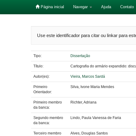
Página inicial
Navegar
Ajuda
Contato
Skip
navigation
Use este identificador para citar ou linkar para es
Tipo:
Dissertação
Título:
Cartografia do armário expandido: disc
Autor(es):
Vieira, Marcos Sardá
Primeiro
Silva, Ivone Maria Mendes
Orientador:
Primeiro membro
Richter, Adriana
da banca:
Segundo membro
Lindo, Paula Vanessa de Faria
da banca:
Terceiro membro
Alves, Douglas Santos