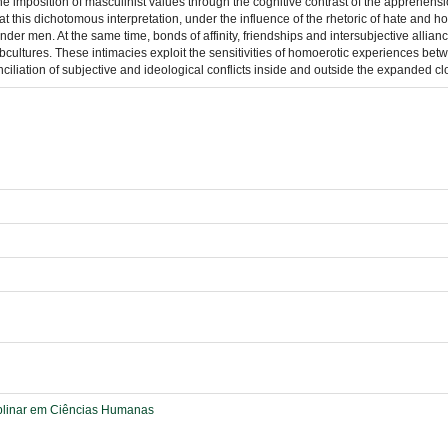
e imposition of masculinist values through the cognitive contrast of the apprehensio
at this dichotomous interpretation, under the influence of the rhetoric of hate and h
er men. At the same time, bonds of affinity, friendships and intersubjective allian
cultures. These intimacies exploit the sensitivities of homoerotic experiences bet
iliation of subjective and ideological conflicts inside and outside the expanded cl
plinar em Ciências Humanas