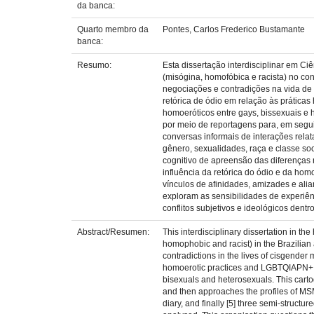
da banca:
Quarto membro da
Pontes, Carlos Frederico Bustamante
banca:
Resumo:
Esta dissertação interdisciplinar em Ci
(misógina, homofóbica e racista) no co
negociações e contradições na vida de
retórica de ódio em relação às práticas
homoeróticos entre gays, bissexuais e h
por meio de reportagens para, em seguid
conversas informais de interações relat
gênero, sexualidades, raça e classe so
cognitivo de apreensão das diferenças 
influência da retórica do ódio e da h
vínculos de afinidades, amizades e alia
exploram as sensibilidades de experiê
conflitos subjetivos e ideológicos dentr
Abstract/Resumen:
This interdisciplinary dissertation in th
homophobic and racist) in the Brazilian
contradictions in the lives of cisgende
homoerotic practices and LGBTQIAPN+ s
bisexuals and heterosexuals. This carto
and then approaches the profiles of MSM 
diary, and finally [5] three semi-structu