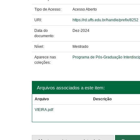
Tipo de Acesso:
Acesso Aberto
URI:
https://rd.uffs.edu.br/handle/prefix/8252
Data do
Dez-2024
documento:
Nível:
Mestrado
Aparece nas
Programa de Pós-Graduação Interdisci
coleções:
Arquivos associados a este item:
Arquivo
Descrição
VIEIRA.pdf