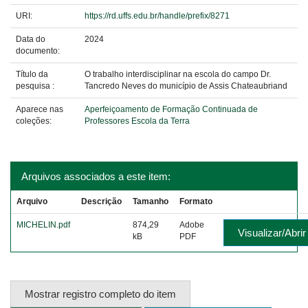
URI:
https://rd.uffs.edu.br/handle/prefix/8271
Data do
2024
documento:
Título da
O trabalho interdisciplinar na escola do campo Dr.
pesquisa :
Tancredo Neves do município de Assis Chateaubriand
Aparece nas
Aperfeiçoamento de Formação Continuada de
coleções:
Professores Escola da Terra
Arquivos associados a este item:
Arquivo
Descrição
Tamanho
Formato
MICHELIN.pdf
874,29
Adobe
Visualizar/Abrir
kB
PDF
Mostrar registro completo do item