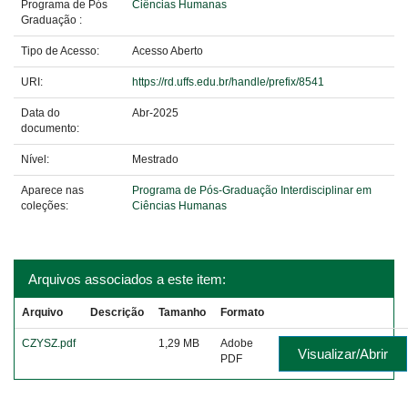
Programa de Pós
Ciências Humanas
Graduação :
Tipo de Acesso:
Acesso Aberto
URI:
https://rd.uffs.edu.br/handle/prefix/8541
Data do
Abr-2025
documento:
Nível:
Mestrado
Aparece nas
Programa de Pós-Graduação Interdisciplinar em
coleções:
Ciências Humanas
Arquivos associados a este item:
Arquivo
Descrição
Tamanho
Formato
CZYSZ.pdf
1,29 MB
Adobe
Visualizar/Abrir
PDF