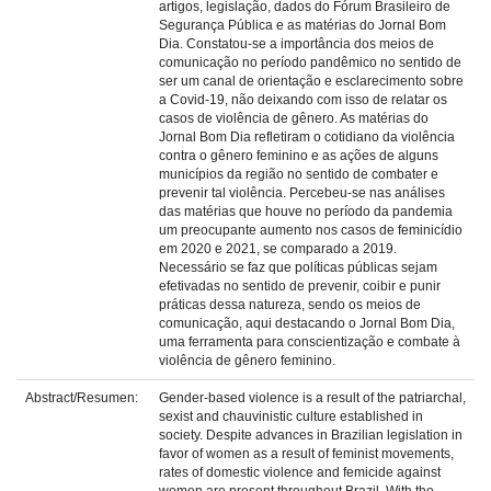
artigos, legislação, dados do Fórum Brasileiro de
Segurança Pública e as matérias do Jornal Bom
Dia. Constatou-se a importância dos meios de
comunicação no período pandêmico no sentido de
ser um canal de orientação e esclarecimento sobre
a Covid-19, não deixando com isso de relatar os
casos de violência de gênero. As matérias do
Jornal Bom Dia refletiram o cotidiano da violência
contra o gênero feminino e as ações de alguns
municípios da região no sentido de combater e
prevenir tal violência. Percebeu-se nas análises
das matérias que houve no período da pandemia
um preocupante aumento nos casos de feminicídio
em 2020 e 2021, se comparado a 2019.
Necessário se faz que políticas públicas sejam
efetivadas no sentido de prevenir, coibir e punir
práticas dessa natureza, sendo os meios de
comunicação, aqui destacando o Jornal Bom Dia,
uma ferramenta para conscientização e combate à
violência de gênero feminino.
Abstract/Resumen:
Gender-based violence is a result of the patriarchal,
sexist and chauvinistic culture established in
society. Despite advances in Brazilian legislation in
favor of women as a result of feminist movements,
rates of domestic violence and femicide against