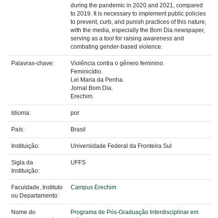
during the pandemic in 2020 and 2021, compared
to 2019. It is necessary to implement public policies
to prevent, curb, and punish practices of this nature,
with the media, especially the Bom Dia newspaper,
serving as a tool for raising awareness and
combating gender-based violence.
Palavras-chave:
Violência contra o gênero feminino.
Feminicídio.
Lei Maria da Penha.
Jornal Bom Dia.
Erechim.
Idioma:
por
País:
Brasil
Instituição:
Universidade Federal da Fronteira Sul
Sigla da
UFFS
Instituição:
Faculdade, Instituto
Campus Erechim
ou Departamento:
Nome do
Programa de Pós-Graduação Interdisciplinar em