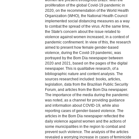
women are present throughout Brazil. With the
proliferation of the global Covid-19 pandemic in
2020, on the recommendation of the World Health
Organization (WHO), the National Health Council
implemented social distancing measures as a way
to combat the spread of the virus. At the same time,
the State's concern about the issue related to
violence against women increased, in a context of
pandemic confinement. In view of this, the research
aimed to present how female gender-based
violence, during the Covid-19 pandemic, was
portrayed by the Bom Dia newspaper between
2020 and 2021, based on the pages of the digital
newspaper. This is qualitative research, of a
bibliographic nature and content analysis. The
sources researched included: books, articles,
legislation, data from the Brazilian Public Security
Forum, and articles from the Bom Dia newspaper.
The importance of the media during the pandemic
was noted, as a channel for providing guidance
and information about COVID-19, while also
reporting cases of gender-based violence. The
articles in the Bom Dia newspaper reflected the
daily violence against women and the actions of
some municipalities in the region to combat and
prevent such violence. The analysis of the articles
revealed a worrying increase in cases of feminicide