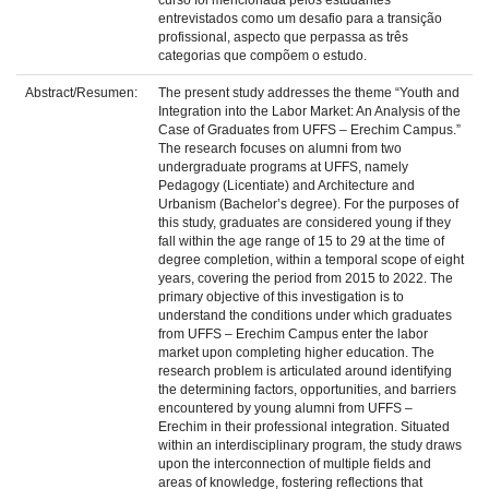
curso foi mencionada pelos estudantes
entrevistados como um desafio para a transição
profissional, aspecto que perpassa as três
categorias que compõem o estudo.
Abstract/Resumen:
The present study addresses the theme “Youth and
Integration into the Labor Market: An Analysis of the
Case of Graduates from UFFS – Erechim Campus.”
The research focuses on alumni from two
undergraduate programs at UFFS, namely
Pedagogy (Licentiate) and Architecture and
Urbanism (Bachelor’s degree). For the purposes of
this study, graduates are considered young if they
fall within the age range of 15 to 29 at the time of
degree completion, within a temporal scope of eight
years, covering the period from 2015 to 2022. The
primary objective of this investigation is to
understand the conditions under which graduates
from UFFS – Erechim Campus enter the labor
market upon completing higher education. The
research problem is articulated around identifying
the determining factors, opportunities, and barriers
encountered by young alumni from UFFS –
Erechim in their professional integration. Situated
within an interdisciplinary program, the study draws
upon the interconnection of multiple fields and
areas of knowledge, fostering reflections that