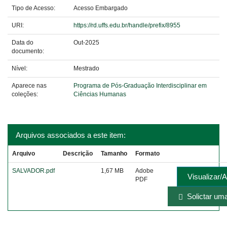
Tipo de Acesso:
Acesso Embargado
URI:
https://rd.uffs.edu.br/handle/prefix/8955
Data do
Out-2025
documento:
Nível:
Mestrado
Aparece nas
Programa de Pós-Graduação Interdisciplinar em
coleções:
Ciências Humanas
Arquivos associados a este item:
Arquivo
Descrição
Tamanho
Formato
SALVADOR.pdf
1,67 MB
Adobe
Visualizar/A
PDF
Solictar uma