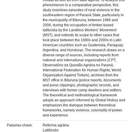
militias as well as from state agents. To analyze this
phenomenon in a comparative perspective, this
study examines episodes of rural violence in the
southeastern region of Paraná State, particularly in
the municipality of Bituruna, between 1986 and
2006, during the occupation of timber-based
latifundia by the Landless Workers’ Movement
(MST), and extends its scope to other cases that
took place between the 1980s and 2000s in Latin
American countries such as Guatemala, Paraguay,
Argentina, and Honduras. The research draws on a
diverse range of sources, including reports from
national and international organizations (CPT;
Observatório da Questão Agrária no Paraná;
International Federation for Human Rights; World
Organisation Against Torture), archives from the
MST office in Bituruna (police reports, documents
and press clippings), photographic records, and
interviews with former camp dwellers and settlers.
The theoretical and methodological framework
adopts an approach informed by Global History and
emphasizes the dialogue between theoretical
frameworks, namely violence, coloniality of power,
and experience.
Palavras-chave:
Reforma agrária
Latifúndio