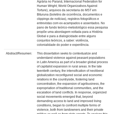
Agrária no Paraná; Internacional Federation for
Human Wright; World Organizativos Against
Torture), arquivos da secretaria do MST em
Bituruna (boletins de ocorrência, documentos e
clippings de notícias), registros fotográficos e
entrevistas com ex-acampados e assentados. No
pano de fundo teórico-metodológico essa pesquisa
propõe uma abordagem voltada para a História
Global e para a dialogicidade entre alguns
conjuntos teóricos, a saber: violência,
colonialidade do poder e experiência.
Abstract/Resumen:
This dissertation seeks to contextualize and
understand violence against peasant populations
in Latin America as part of a broader global process
of capitalist expansion in rural areas. In the late
twentieth century, the intensification of neoliberal
globalization reconfigured social and economic
relations in the countryside, fostering land
concentration, the expansion of agribusiness, the
expropriation of traditional communities, and the
escalation of land conflicts. In response, organized
social movements emerged that, beyond
demanding access to land and improved living
conditions, began to confront multiple forms of
violence, both from landowners and their private