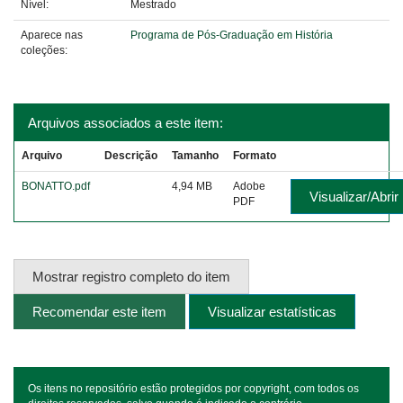
Nível:
Mestrado
Aparece nas
Programa de Pós-Graduação em História
coleções:
Arquivos associados a este item:
Arquivo
Descrição
Tamanho
Formato
BONATTO.pdf
4,94 MB
Adobe
Visualizar/Abrir
PDF
Mostrar registro completo do item
Recomendar este item
Visualizar estatísticas
Os itens no repositório estão protegidos por copyright, com todos os