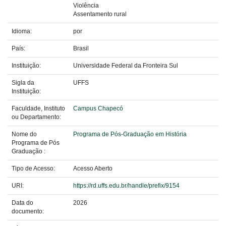
Violência
Assentamento rural
Idioma:
por
País:
Brasil
Instituição:
Universidade Federal da Fronteira Sul
Sigla da
UFFS
Instituição:
Faculdade, Instituto
Campus Chapecó
ou Departamento:
Nome do
Programa de Pós-Graduação em História
Programa de Pós
Graduação :
Tipo de Acesso:
Acesso Aberto
URI:
https://rd.uffs.edu.br/handle/prefix/9154
Data do
2026
documento: