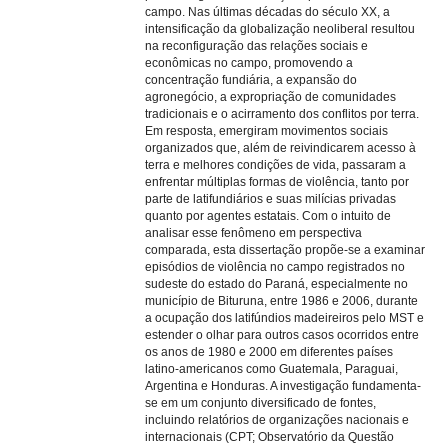
campo. Nas últimas décadas do século XX, a
intensificação da globalização neoliberal resultou
na reconfiguração das relações sociais e
econômicas no campo, promovendo a
concentração fundiária, a expansão do
agronegócio, a expropriação de comunidades
tradicionais e o acirramento dos conflitos por terra.
Em resposta, emergiram movimentos sociais
organizados que, além de reivindicarem acesso à
terra e melhores condições de vida, passaram a
enfrentar múltiplas formas de violência, tanto por
parte de latifundiários e suas milícias privadas
quanto por agentes estatais. Com o intuito de
analisar esse fenômeno em perspectiva
comparada, esta dissertação propõe-se a examinar
episódios de violência no campo registrados no
sudeste do estado do Paraná, especialmente no
município de Bituruna, entre 1986 e 2006, durante
a ocupação dos latifúndios madeireiros pelo MST e
estender o olhar para outros casos ocorridos entre
os anos de 1980 e 2000 em diferentes países
latino-americanos como Guatemala, Paraguai,
Argentina e Honduras. A investigação fundamenta-
se em um conjunto diversificado de fontes,
incluindo relatórios de organizações nacionais e
internacionais (CPT; Observatório da Questão