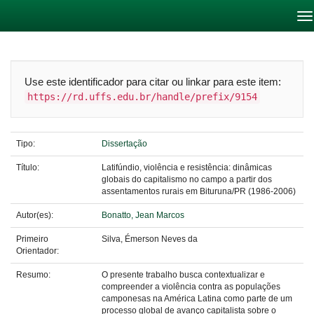
Skip
navigation
Use este identificador para citar ou linkar para este item:
https://rd.uffs.edu.br/handle/prefix/9154
Tipo:
Dissertação
Título:
Latifúndio, violência e resistência: dinâmicas
globais do capitalismo no campo a partir dos
assentamentos rurais em Bituruna/PR (1986-2006)
Autor(es):
Bonatto, Jean Marcos
Primeiro
Silva, Émerson Neves da
Orientador:
Resumo:
O presente trabalho busca contextualizar e
compreender a violência contra as populações
camponesas na América Latina como parte de um
processo global de avanço capitalista sobre o