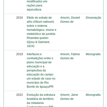
modificados em
rações para
aquicultura
2016
Efeito do extrato de
Amorin, Desieli
Dissertação
alho (Allium sativum)
Gomes de
sobre o sistema
hematológico, imune e
metebólico de jundiás
Rhamdia quelen
(Quoy & Gaimard,
1824)
2019
Interfaces e
Amorin, Fatima
Monografia
contradições entre o
Gomes de
plano municipal de
educação e a
perspectiva da
educação do campo:
um estudo de caso no
município de Rio
Bonito do Iguaçu/PR
2022
Evolução da estrutura
Amorin, Jaine
Monografia
fundiária do território
Gomes de
da cidadania
Cantuquiriguaçu/PR: