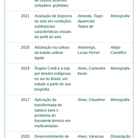
de Gryllus assimilis
(ortoptera: gryllidae)
2021
Avaliação de bioporos
Almeida, Tiago
Monografia
do solo em condições
Aparecido
subtropicais:
Tatara de
características visuais
do perfil do solo
2020
Adubação na cultura
Alvarenga,
Artigo
da batata cultivar
Lucas Ferrari
Cientifico
ágata
2019
Ângelo Cretã e a luta
Alves, Caliandra
Monografia
por direitos indígenas
Kevin
no sul do Brasil: um
estudo a partir de sua
biografia
2017
Aplicação da
Alves, Claudinei
Monografia
transformada de
laplace para o
problema do
transiente térmico em
multicamadas
2020
Desenvolvimento de
Alves, Vanessa
Dissertação