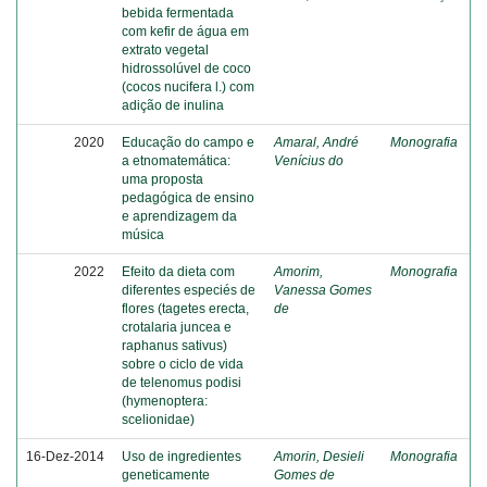
bebida fermentada
com kefir de água em
extrato vegetal
hidrossolúvel de coco
(cocos nucifera l.) com
adição de inulina
2020
Educação do campo e
Amaral, André
Monografia
a etnomatemática:
Venícius do
uma proposta
pedagógica de ensino
e aprendizagem da
música
2022
Efeito da dieta com
Amorim,
Monografia
diferentes especiés de
Vanessa Gomes
flores (tagetes erecta,
de
crotalaria juncea e
raphanus sativus)
sobre o ciclo de vida
de telenomus podisi
(hymenoptera:
scelionidae)
16-Dez-2014
Uso de ingredientes
Amorin, Desieli
Monografia
geneticamente
Gomes de