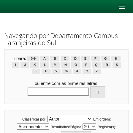
Skip
navigation
Navegando por Departamento Campus
Laranjeiras do Sul
Ir para:
0-9
A
B
C
D
E
F
G
H
I
J
K
L
M
N
O
P
Q
R
S
T
U
V
W
X
Y
Z
ou entre com as primeiras letras:
Classificar por:
Em ordem:
Resultados/Página
Registro(s):