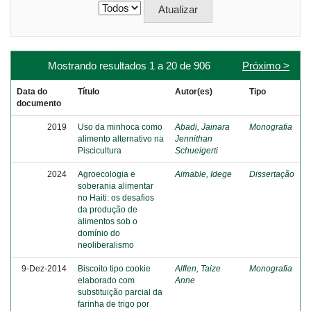
Mostrando resultados 1 a 20 de 906
Próximo >
Data do
Título
Autor(es)
Tipo
documento
2019
Uso da minhoca como
Abadi, Jainara
Monografia
alimento alternativo na
Jennithan
Piscicultura
Schueigerti
2024
Agroecologia e
Aimable, Idege
Dissertação
soberania alimentar
no Haiti: os desafios
da produção de
alimentos sob o
domínio do
neoliberalismo
9-Dez-2014
Biscoito tipo cookie
Alflen, Taize
Monografia
elaborado com
Anne
substituição parcial da
farinha de trigo por