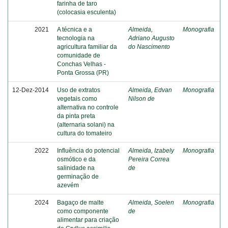
farinha de taro
(colocasia esculenta)
2021
A técnica e a
Almeida,
Monografia
tecnologia na
Adriano Augusto
agricultura familiar da
do Nascimento
comunidade de
Conchas Velhas -
Ponta Grossa (PR)
12-Dez-2014
Uso de extratos
Almeida, Edvan
Monografia
vegetais como
Nilson de
alternativa no controle
da pinta preta
(alternaria solani) na
cultura do tomateiro
2022
Influência do potencial
Almeida, Izabely
Monografia
osmótico e da
Pereira Correa
salinidade na
de
germinação de
azevém
2024
Bagaço de malte
Almeida, Soelen
Monografia
como componente
de
alimentar para criação