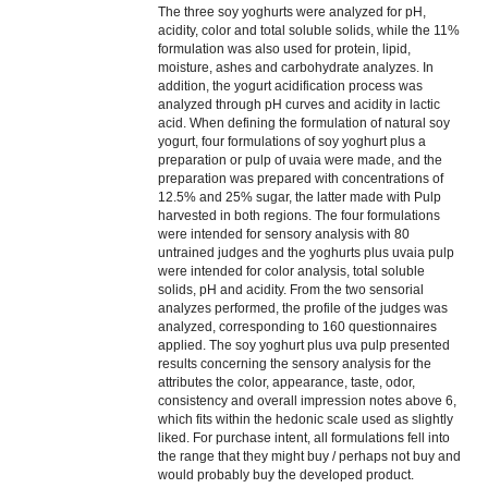
The three soy yoghurts were analyzed for pH,
acidity, color and total soluble solids, while the 11%
formulation was also used for protein, lipid,
moisture, ashes and carbohydrate analyzes. In
addition, the yogurt acidification process was
analyzed through pH curves and acidity in lactic
acid. When defining the formulation of natural soy
yogurt, four formulations of soy yoghurt plus a
preparation or pulp of uvaia were made, and the
preparation was prepared with concentrations of
12.5% and 25% sugar, the latter made with Pulp
harvested in both regions. The four formulations
were intended for sensory analysis with 80
untrained judges and the yoghurts plus uvaia pulp
were intended for color analysis, total soluble
solids, pH and acidity. From the two sensorial
analyzes performed, the profile of the judges was
analyzed, corresponding to 160 questionnaires
applied. The soy yoghurt plus uva pulp presented
results concerning the sensory analysis for the
attributes the color, appearance, taste, odor,
consistency and overall impression notes above 6,
which fits within the hedonic scale used as slightly
liked. For purchase intent, all formulations fell into
the range that they might buy / perhaps not buy and
would probably buy the developed product.