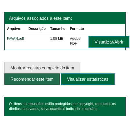
Arquivos associados a este item:
Arquivo
Descrição
Tamanho
Formato
PAVAN.pdf
1,08 MB
Adobe
Visualizar/Abrir
PDF
Mostrar registro completo do item
Recomendar este item
Visualizar estatísticas
Os itens no repositório estão protegidos por copyright, com todos os
direitos reservados, salvo quando é indicado o contrário.