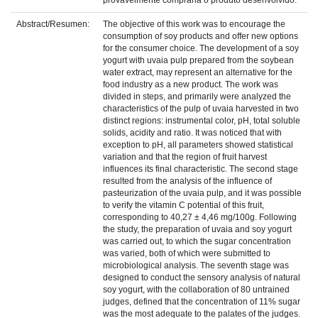
provavelmente compraria o produto desenvolvido.
Abstract/Resumen:
The objective of this work was to encourage the
consumption of soy products and offer new options
for the consumer choice. The development of a soy
yogurt with uvaia pulp prepared from the soybean
water extract, may represent an alternative for the
food industry as a new product. The work was
divided in steps, and primarily were analyzed the
characteristics of the pulp of uvaia harvested in two
distinct regions: instrumental color, pH, total soluble
solids, acidity and ratio. It was noticed that with
exception to pH, all parameters showed statistical
variation and that the region of fruit harvest
influences its final characteristic. The second stage
resulted from the analysis of the influence of
pasteurization of the uvaia pulp, and it was possible
to verify the vitamin C potential of this fruit,
corresponding to 40,27 ± 4,46 mg/100g. Following
the study, the preparation of uvaia and soy yogurt
was carried out, to which the sugar concentration
was varied, both of which were submitted to
microbiological analysis. The seventh stage was
designed to conduct the sensory analysis of natural
soy yogurt, with the collaboration of 80 untrained
judges, defined that the concentration of 11% sugar
was the most adequate to the palates of the judges.