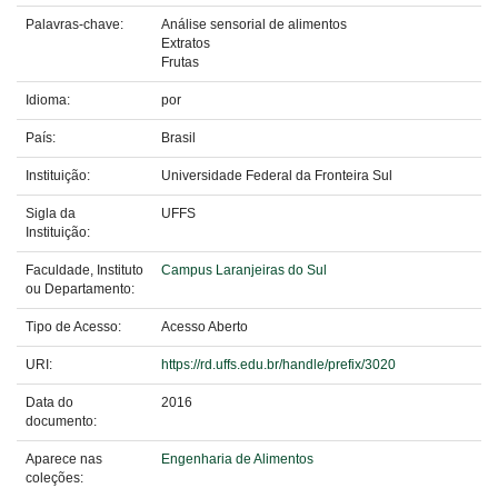
Palavras-chave:
Análise sensorial de alimentos
Extratos
Frutas
Idioma:
por
País:
Brasil
Instituição:
Universidade Federal da Fronteira Sul
Sigla da
UFFS
Instituição:
Faculdade, Instituto
Campus Laranjeiras do Sul
ou Departamento:
Tipo de Acesso:
Acesso Aberto
URI:
https://rd.uffs.edu.br/handle/prefix/3020
Data do
2016
documento:
Aparece nas
Engenharia de Alimentos
coleções: