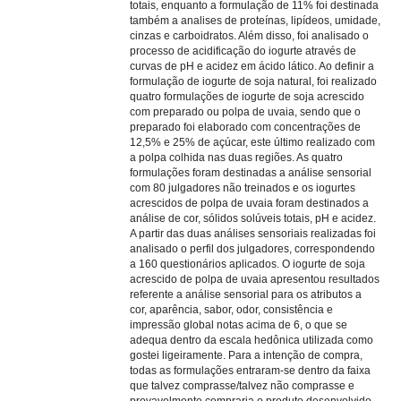
totais, enquanto a formulação de 11% foi destinada
também a analises de proteínas, lipídeos, umidade,
cinzas e carboidratos. Além disso, foi analisado o
processo de acidificação do iogurte através de
curvas de pH e acidez em ácido lático. Ao definir a
formulação de iogurte de soja natural, foi realizado
quatro formulações de iogurte de soja acrescido
com preparado ou polpa de uvaia, sendo que o
preparado foi elaborado com concentrações de
12,5% e 25% de açúcar, este último realizado com
a polpa colhida nas duas regiões. As quatro
formulações foram destinadas a análise sensorial
com 80 julgadores não treinados e os iogurtes
acrescidos de polpa de uvaia foram destinados a
análise de cor, sólidos solúveis totais, pH e acidez.
A partir das duas análises sensoriais realizadas foi
analisado o perfil dos julgadores, correspondendo
a 160 questionários aplicados. O iogurte de soja
acrescido de polpa de uvaia apresentou resultados
referente a análise sensorial para os atributos a
cor, aparência, sabor, odor, consistência e
impressão global notas acima de 6, o que se
adequa dentro da escala hedônica utilizada como
gostei ligeiramente. Para a intenção de compra,
todas as formulações entraram-se dentro da faixa
que talvez comprasse/talvez não comprasse e