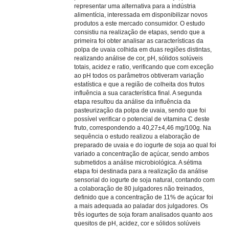
representar uma alternativa para a indústria
alimentícia, interessada em disponibilizar novos
produtos a este mercado consumidor. O estudo
consistiu na realização de etapas, sendo que a
primeira foi obter analisar as características da
polpa de uvaia colhida em duas regiões distintas,
realizando análise de cor, pH, sólidos solúveis
totais, acidez e ratio, verificando que com exceção
ao pH todos os parâmetros obtiveram variação
estatística e que a região de colheita dos frutos
influência a sua característica final. A segunda
etapa resultou da análise da influência da
pasteurização da polpa de uvaia, sendo que foi
possível verificar o potencial de vitamina C deste
fruto, correspondendo a 40,27±4,46 mg/100g. Na
sequência o estudo realizou a elaboração de
preparado de uvaia e do iogurte de soja ao qual foi
variado a concentração de açúcar, sendo ambos
submetidos a análise microbiológica. A sétima
etapa foi destinada para a realização da análise
sensorial do iogurte de soja natural, contando com
a colaboração de 80 julgadores não treinados,
definido que a concentração de 11% de açúcar foi
a mais adequada ao paladar dos julgadores. Os
três iogurtes de soja foram analisados quanto aos
quesitos de pH, acidez, cor e sólidos solúveis