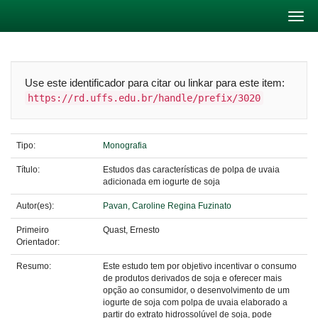
Skip
navigation
Use este identificador para citar ou linkar para este item:
https://rd.uffs.edu.br/handle/prefix/3020
Tipo:
Monografia
Título:
Estudos das características de polpa de uvaia
adicionada em iogurte de soja
Autor(es):
Pavan, Caroline Regina Fuzinato
Primeiro
Quast, Ernesto
Orientador:
Resumo:
Este estudo tem por objetivo incentivar o consumo
de produtos derivados de soja e oferecer mais
opção ao consumidor, o desenvolvimento de um
iogurte de soja com polpa de uvaia elaborado a
partir do extrato hidrossolúvel de soja, pode