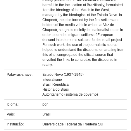
mainly persecution of the elements considered
harmful to the inculcation of Brazilianity, formulated
from the ideology of the March to the West,
managed by the ideologists of the Estado Novo. In
Chapecó, the elite formed by the first settlers and
holders of the media vehicle written at Voz de
Chapecó, sought to resinify the nationalist ideals in
order to turn the migrant settlers of European
descent into elements suitable for the retail project.
For such work, the use of the journalistic source
helped to understand the discourse emanating from
this elite, congregated the official source that
unveiled the links to concretize the discourse in
reality.
Palavras-chave:
Estado Novo (1937-1945)
Integralismo
Brasil República
Historia do Brasil
Autoritarismo (sistema de governo)
Idioma:
por
País:
Brasil
Instituição:
Universidade Federal da Fronteira Sul