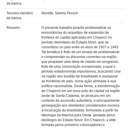
da banca:
Terceiro membro
Moretto, Samira Peruch
da banca:
Resumo:
O presente trabalho propõe problematizar as
ressonâncias do arquétipo de expansão de
fronteira do capital aplicadas em Chapecó no
período delimitado do Estado Novo, que se
consolidou no país entre os anos de 1937 e 1945.
Tal temática é fruto de um ensejo de problematizar
e compreender os discursos correntes na região,
que propalam uma ideia de cidade em progresso,
fruto de uma colonização europeizada, a qual o
período estadonovista impulsionou, buscando criar
na região seu bastião de brasilidade e assegurar
as fronteiras do país, numa ação alinhada à sua
política nacionalista. Desta forma, a transformação
de Chapecó em um novo polo do capital na região
oeste de Santa Catarina, se produziu em um
contexto de ascensão autoritária, e principalmente
perseguição aos elementos considerados nocivos
a inculcação da brasilidade, formulada a partir da
ideologia da Marcha para Oeste, gestada pelos
ideólogos do Estado Novo. Em Chapecó, a elite
formada pelos primeiros colonizadores e