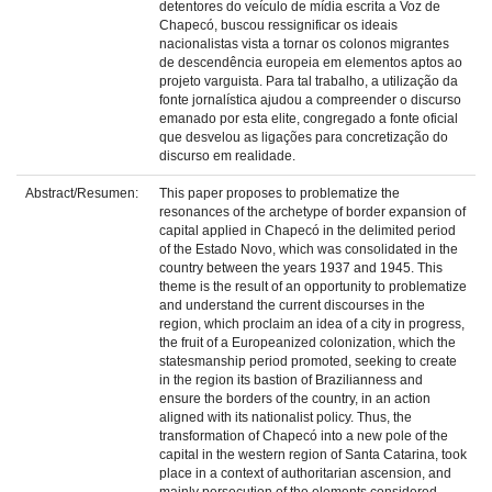
detentores do veículo de mídia escrita a Voz de
Chapecó, buscou ressignificar os ideais
nacionalistas vista a tornar os colonos migrantes
de descendência europeia em elementos aptos ao
projeto varguista. Para tal trabalho, a utilização da
fonte jornalística ajudou a compreender o discurso
emanado por esta elite, congregado a fonte oficial
que desvelou as ligações para concretização do
discurso em realidade.
Abstract/Resumen:
This paper proposes to problematize the
resonances of the archetype of border expansion of
capital applied in Chapecó in the delimited period
of the Estado Novo, which was consolidated in the
country between the years 1937 and 1945. This
theme is the result of an opportunity to problematize
and understand the current discourses in the
region, which proclaim an idea of a city in progress,
the fruit of a Europeanized colonization, which the
statesmanship period promoted, seeking to create
in the region its bastion of Brazilianness and
ensure the borders of the country, in an action
aligned with its nationalist policy. Thus, the
transformation of Chapecó into a new pole of the
capital in the western region of Santa Catarina, took
place in a context of authoritarian ascension, and