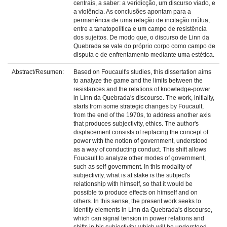
centrais, a saber: a veridicção, um discurso viado, e
a violência. As conclusões apontam para a
permanência de uma relação de incitação mútua,
entre a tanatopolítica e um campo de resistência
dos sujeitos. De modo que, o discurso de Linn da
Quebrada se vale do próprio corpo como campo de
disputa e de enfrentamento mediante uma estética.
Abstract/Resumen:
Based on Foucault's studies, this dissertation aims
to analyze the game and the limits between the
resistances and the relations of knowledge-power
in Linn da Quebrada's discourse. The work, initially,
starts from some strategic changes by Foucault,
from the end of the 1970s, to address another axis
that produces subjectivity, ethics. The author's
displacement consists of replacing the concept of
power with the notion of government, understood
as a way of conducting conduct. This shift allows
Foucault to analyze other modes of government,
such as self-government. In this modality of
subjectivity, what is at stake is the subject's
relationship with himself, so that it would be
possible to produce effects on himself and on
others. In this sense, the present work seeks to
identify elements in Linn da Quebrada's discourse,
which can signal tension in power relations and