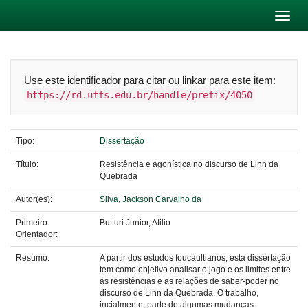
Skip
navigation
Use este identificador para citar ou linkar para este item:
https://rd.uffs.edu.br/handle/prefix/4050
Tipo:
Dissertação
Título:
Resistência e agonística no discurso de Linn da
Quebrada
Autor(es):
Silva, Jackson Carvalho da
Primeiro
Butturi Junior, Atilio
Orientador:
Resumo:
A partir dos estudos foucaultianos, esta dissertação
tem como objetivo analisar o jogo e os limites entre
as resistências e as relações de saber-poder no
discurso de Linn da Quebrada. O trabalho,
incialmente, parte de algumas mudanças