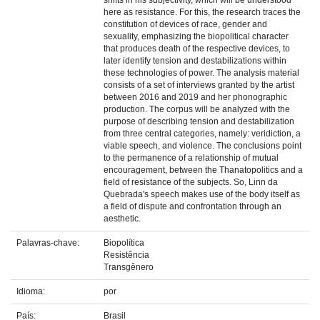
shifts in his subjectivity, which will be understood
here as resistance. For this, the research traces the
constitution of devices of race, gender and
sexuality, emphasizing the biopolitical character
that produces death of the respective devices, to
later identify tension and destabilizations within
these technologies of power. The analysis material
consists of a set of interviews granted by the artist
between 2016 and 2019 and her phonographic
production. The corpus will be analyzed with the
purpose of describing tension and destabilization
from three central categories, namely: veridiction, a
viable speech, and violence. The conclusions point
to the permanence of a relationship of mutual
encouragement, between the Thanatopolitics and a
field of resistance of the subjects. So, Linn da
Quebrada's speech makes use of the body itself as
a field of dispute and confrontation through an
aesthetic.
Palavras-chave:
Biopolítica
Resistência
Transgênero
Idioma:
por
País:
Brasil