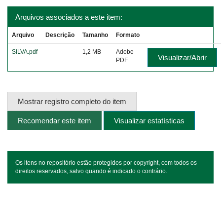
Arquivos associados a este item:
Arquivo
Descrição
Tamanho
Formato
SILVA.pdf
1,2 MB
Adobe
Visualizar/Abrir
PDF
Mostrar registro completo do item
Recomendar este item
Visualizar estatísticas
Os itens no repositório estão protegidos por copyright, com todos os
direitos reservados, salvo quando é indicado o contrário.