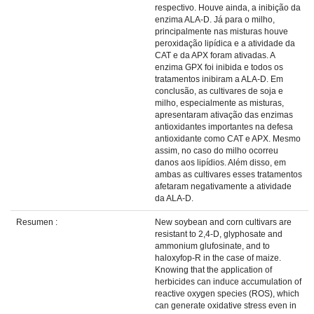
respectivo. Houve ainda, a inibição da
enzima ALA-D. Já para o milho,
principalmente nas misturas houve
peroxidação lipídica e a atividade da
CAT e da APX foram ativadas. A
enzima GPX foi inibida e todos os
tratamentos inibiram a ALA-D. Em
conclusão, as cultivares de soja e
milho, especialmente as misturas,
apresentaram ativação das enzimas
antioxidantes importantes na defesa
antioxidante como CAT e APX. Mesmo
assim, no caso do milho ocorreu
danos aos lipídios. Além disso, em
ambas as cultivares esses tratamentos
afetaram negativamente a atividade
da ALA-D.
Resumen :
New soybean and corn cultivars are
resistant to 2,4-D, glyphosate and
ammonium glufosinate, and to
haloxyfop-R in the case of maize.
Knowing that the application of
herbicides can induce accumulation of
reactive oxygen species (ROS), which
can generate oxidative stress even in