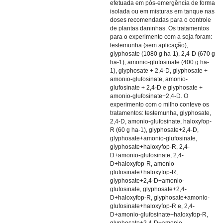
efetuada em pós-emergência de forma
isolada ou em misturas em tanque nas
doses recomendadas para o controle
de plantas daninhas. Os tratamentos
para o experimento com a soja foram:
testemunha (sem aplicação),
glyphosate (1080 g ha-1), 2,4-D (670 g
ha-1), amonio-glufosinate (400 g ha-
1), glyphosate + 2,4-D, glyphosate +
amonio-glufosinate, amonio-
glufosinate + 2,4-D e glyphosate +
amonio-glufosinate+2,4-D. O
experimento com o milho conteve os
tratamentos: testemunha, glyphosate,
2,4-D, amonio-glufosinate, haloxyfop-
R (60 g ha-1), glyphosate+2,4-D,
glyphosate+amonio-glufosinate,
glyphosate+haloxyfop-R, 2,4-
D+amonio-glufosinate, 2,4-
D+haloxyfop-R, amonio-
glufosinate+haloxyfop-R,
glyphosate+2,4-D+amonio-
glufosinate, glyphosate+2,4-
D+haloxyfop-R, glyphosate+amonio-
glufosinate+haloxyfop-R e, 2,4-
D+amonio-glufosinate+haloxyfop-R,