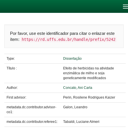
Skip
navigation
Por favor, use este identificador para citar o enlazar este
ítem:
https://rd.uffs.edu.br/handle/prefix/5242
Type:
Dissertação
Título :
Efeito de herbicidas na atividade
enzimática de milho e soja
geneticamente modificados
Author:
Concato, Ani Carla
First advisor:
Perin, Rosilene Rodrigues Kaizer
metadata.dc.contributor.advisor-
Galon, Leandro
co1:
metadata.dc.contributor.referee1:
Tabaldi, Luciane Almeri