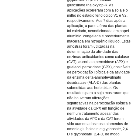
glyphosate+2,4-D+amonio-
glufosinate+haloxyfop-R. As
aplicações ocorreram com a soja e o
milho no estádio fenológico V1 e V2,
respectivamente. Aos 7 dias após a
aplicação, a parte aérea das plantas
foi coletada, acondicionada em papel
alumínio, congelada e posteriormente
macerada em nitrogênio líquido. Estas
amostras foram utilizadas na
determinação da atividade das
enzimas antioxidantes como catalase
(CAT), ascorbato peroxidase (APX) e
guaiacol peroxidase (GPX), dos níveis
de peroxidação lipídica e da atividade
da enzima delta-aminolevulinato
desidratase (ALA-D) das plantas
submetidas aos herbicidas. Os
resultados para a soja mostraram que
não houveram alterações
significativas na peroxidação lipídica e
na atividade da GPX em função de
nenhum tratamento apesar das
atividades da APX e da CAT terem
sido aumentadas nos tratamentos de
amonio glufosinate e glyphosate, 2,4-
D e glyphosate+2,4-D, de modo