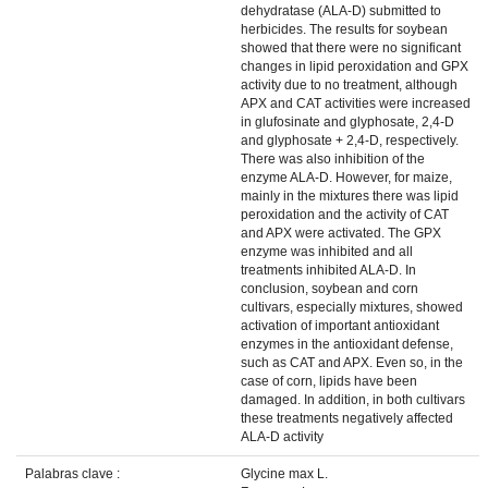
dehydratase (ALA-D) submitted to
herbicides. The results for soybean
showed that there were no significant
changes in lipid peroxidation and GPX
activity due to no treatment, although
APX and CAT activities were increased
in glufosinate and glyphosate, 2,4-D
and glyphosate + 2,4-D, respectively.
There was also inhibition of the
enzyme ALA-D. However, for maize,
mainly in the mixtures there was lipid
peroxidation and the activity of CAT
and APX were activated. The GPX
enzyme was inhibited and all
treatments inhibited ALA-D. In
conclusion, soybean and corn
cultivars, especially mixtures, showed
activation of important antioxidant
enzymes in the antioxidant defense,
such as CAT and APX. Even so, in the
case of corn, lipids have been
damaged. In addition, in both cultivars
these treatments negatively affected
ALA-D activity
Palabras clave :
Glycine max L.