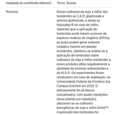
metadata.dc.contributor.referee2:
Tironi, Siumar
Resume:
Novas cultivares de soja e milho são
resistentes ao 2,4-D, glyphosate e
amonio-glufosinate, e ainda ao
haloxyfop-R no caso do milho.
Sabendo que a aplicação de
herbicidas pode induzir acúmulo de
espécies reativas de oxigênio (EROs),
as quais podem gerar estresse
oxidativo mesmo em plantas
resistentes, objetivou-se avaliar se a
aplicação de herbicidas sobre
cultivares de soja e milho resistentes a
esses produtos afeta negativamente a
atividade de enzimas antioxidantes e
da ALA-D. Os experimentos foram
conduzidos em casa de vegetação, na
Universidade Federal da Fronteira Sul,
Campus Erechim em 2018. O
delineamento foi de blocos
casualizados, com quatro repetições
(duas plantas por repetição),
utilizando-se as cultivares
transgênicas de soja e milho Enlist™.
A aplicação dos herbicidas foi