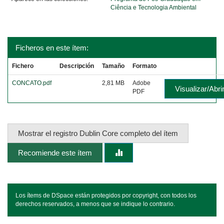
Ciência e Tecnologia Ambiental
Ficheros en este ítem:
Fichero
Descripción
Tamaño
Formato
CONCATO.pdf
2,81 MB
Adobe
Visualizar/Abri
PDF
Mostrar el registro Dublin Core completo del ítem
Recomiende este ítem
Los ítems de DSpace están protegidos por copyright, con todos los
derechos reservados, a menos que se indique lo contrario.