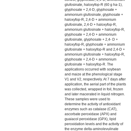
glufosinate, haloxyfop-R (60 g ha-1),
glyphosate + 2,4-D, glyphosate +
ammonium glufosinate, glyphosate +
haloxyfop-R, 2,4-D + ammonium
glufosinate, 2,4-D + haloxyfop-R,
ammonium glufosinate + haloxyfop-R,
glyphosate + 2,4-D + ammonium
glufosinate, glyphosate + 2,4- D +
haloxyfop-R, glyphosate + ammonium
glufosinate + haloxyfop-R and 2,4-D +
ammonium glufosinate + haloxyfop-R,
glyphosate + 2,4-D + ammonium
glufosinate + haloxyfop-R. The
applications occurred with soybean
and maize at the phenological stage
V1 and V2, respectively. At 7 days after
application, the aerial part of the plants
was collected, wrapped in foil, frozen
and later macerated in liquid nitrogen.
These samples were used to
determine the activity of antioxidant
enzymes such as catalase (CAT),
ascorbate peroxidase (APX) and
guaiacol peroxidase (GPX), lipid
peroxidation levels and the activity of
the enzyme delta-aminolevulinate