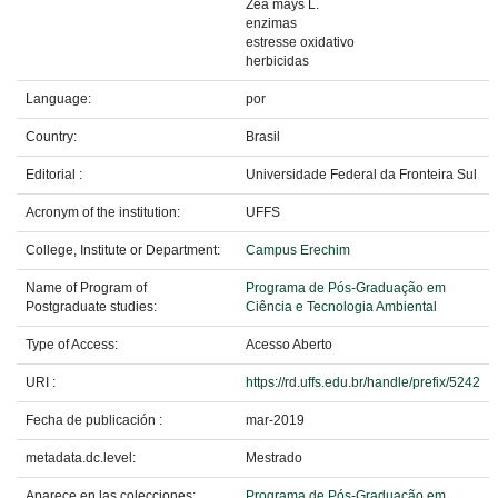
Zea mays L.
enzimas
estresse oxidativo
herbicidas
Language:
por
Country:
Brasil
Editorial :
Universidade Federal da Fronteira Sul
Acronym of the institution:
UFFS
College, Institute or Department:
Campus Erechim
Name of Program of
Programa de Pós-Graduação em
Postgraduate studies:
Ciência e Tecnologia Ambiental
Type of Access:
Acesso Aberto
URI :
https://rd.uffs.edu.br/handle/prefix/5242
Fecha de publicación :
mar-2019
metadata.dc.level:
Mestrado
Aparece en las colecciones:
Programa de Pós-Graduação em