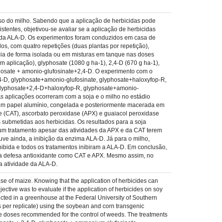
caso do milho. Sabendo que a aplicação de herbicidas pode
tentes, objetivou-se avaliar se a aplicação de herbicidas
 e da ALA-D. Os experimentos foram conduzidos em casa de
s, com quatro repetições (duas plantas por repetição),
ncia de forma isolada ou em misturas em tanque nas doses
 aplicação), glyphosate (1080 g ha-1), 2,4-D (670 g ha-1),
phosate + amonio-glufosinate+2,4-D. O experimento com o
,4-D, glyphosate+amonio-glufosinate, glyphosate+haloxyfop-R,
 glyphosate+2,4-D+haloxyfop-R, glyphosate+amonio-
 aplicações ocorreram com a soja e o milho no estádio
a em papel alumínio, congelada e posteriormente macerada em
se (CAT), ascorbato peroxidase (APX) e guaiacol peroxidase
s submetidas aos herbicidas. Os resultados para a soja
hum tratamento apesar das atividades da APX e da CAT terem
ve ainda, a inibição da enzima ALA-D. Já para o milho,
nibida e todos os tratamentos inibiram a ALA-D. Em conclusão,
 na defesa antioxidante como CAT e APX. Mesmo assim, no
a atividade da ALA-D.
se of maize. Knowing that the application of herbicides can
ective was to evaluate if the application of herbicides on soy
ucted in a greenhouse at the Federal University of Southern
 per replicate) using the soybean and corn transgenic
 the doses recommended for the control of weeds. The treatments