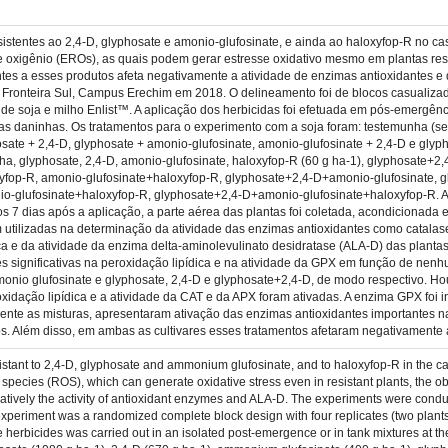
esistentes ao 2,4-D, glyphosate e amonio-glufosinate, e ainda ao haloxyfop-R no 
e oxigênio (EROs), as quais podem gerar estresse oxidativo mesmo em plantas resis
tentes a esses produtos afeta negativamente a atividade de enzimas antioxidantes
Fronteira Sul, Campus Erechim em 2018. O delineamento foi de blocos casualizado
as de soja e milho Enlist™. A aplicação dos herbicidas foi efetuada em pós-emergê
s daninhas. Os tratamentos para o experimento com a soja foram: testemunha (sem
osate + 2,4-D, glyphosate + amonio-glufosinate, amonio-glufosinate + 2,4-D e gly
ha, glyphosate, 2,4-D, amonio-glufosinate, haloxyfop-R (60 g ha-1), glyphosate+2
yfop-R, amonio-glufosinate+haloxyfop-R, glyphosate+2,4-D+amonio-glufosinate,
io-glufosinate+haloxyfop-R, glyphosate+2,4-D+amonio-glufosinate+haloxyfop-R. As
os 7 dias após a aplicação, a parte aérea das plantas foi coletada, acondicionad
am utilizadas na determinação da atividade das enzimas antioxidantes como catala
ica e da atividade da enzima delta-aminolevulinato desidratase (ALA-D) das planta
 significativas na peroxidação lipídica e na atividade da GPX em função de nen
nio glufosinate e glyphosate, 2,4-D e glyphosate+2,4-D, de modo respectivo. Hou
xidação lipídica e a atividade da CAT e da APX foram ativadas. A enzima GPX foi i
lmente as misturas, apresentaram ativação das enzimas antioxidantes importantes
os. Além disso, em ambas as cultivares esses tratamentos afetaram negativamente 
stant to 2,4-D, glyphosate and ammonium glufosinate, and to haloxyfop-R in the ca
pecies (ROS), which can generate oxidative stress even in resistant plants, the obj
egatively the activity of antioxidant enzymes and ALA-D. The experiments were cond
periment was a randomized complete block design with four replicates (two plants
the herbicides was carried out in an isolated post-emergence or in tank mixtures at