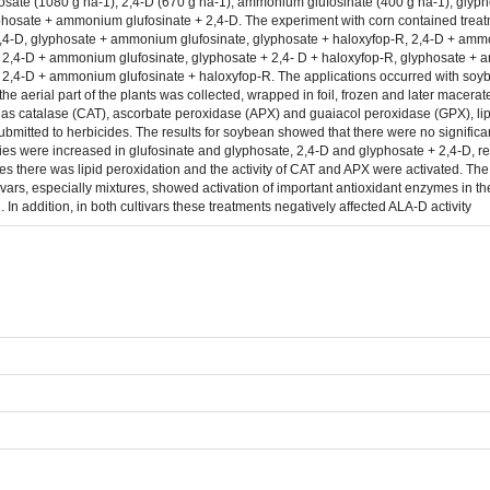
osate (1080 g ha-1), 2,4-D (670 g ha-1), ammonium glufosinate (400 g ha-1), glyp
osate + ammonium glufosinate + 2,4-D. The experiment with corn contained treatm
 2,4-D, glyphosate + ammonium glufosinate, glyphosate + haloxyfop-R, 2,4-D + am
 + 2,4-D + ammonium glufosinate, glyphosate + 2,4- D + haloxyfop-R, glyphosate 
+ 2,4-D + ammonium glufosinate + haloxyfop-R. The applications occurred with soy
, the aerial part of the plants was collected, wrapped in foil, frozen and later mace
h as catalase (CAT), ascorbate peroxidase (APX) and guaiacol peroxidase (GPX), lipi
mitted to herbicides. The results for soybean showed that there were no significan
ies were increased in glufosinate and glyphosate, 2,4-D and glyphosate + 2,4-D, re
res there was lipid peroxidation and the activity of CAT and APX were activated. T
ivars, especially mixtures, showed activation of important antioxidant enzymes in t
In addition, in both cultivars these treatments negatively affected ALA-D activity