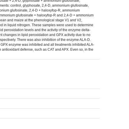
hosate + 2,4-D, glyphosate + ammonium glufosinate,
ents: control, glyphosate, 2,4-D, ammonium glufosinate,
monium glufosinate, 2,4-D + haloxyfop-R, ammonium
+ ammonium glufosinate + haloxyfop-R and 2,4-D + ammonium
bean and maize at the phenological stage V1 and V2,
rated in liquid nitrogen. These samples were used to determine
d peroxidation levels and the activity of the enzyme delta-
t changes in lipid peroxidation and GPX activity due to no
spectively. There was also inhibition of the enzyme ALA-D.
he GPX enzyme was inhibited and all treatments inhibited ALA-
he antioxidant defense, such as CAT and APX. Even so, in the