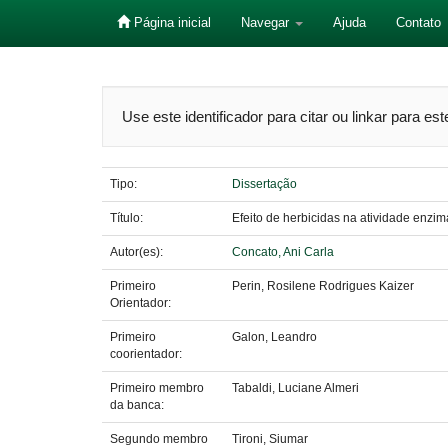
Página inicial
Navegar
Ajuda
Contato
Skip
navigation
Use este identificador para citar ou linkar para es
Tipo:
Dissertação
Título:
Efeito de herbicidas na atividade enzi
Autor(es):
Concato, Ani Carla
Primeiro
Perin, Rosilene Rodrigues Kaizer
Orientador:
Primeiro
Galon, Leandro
coorientador:
Primeiro membro
Tabaldi, Luciane Almeri
da banca:
Segundo membro
Tironi, Siumar