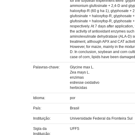
for the soybean experiment were: glyph
ammonium glufosinate + 2,4-D and glyph
haloxyfop-R (60 g ha-1), glyphosate +
glufosinate + haloxyfop-R, glyphosate
glufosinate + haloxyfop-R, glyphosate 
respectively. At 7 days after application
the activity of antioxidant enzymes suc
aminolevulinate dehydratase (ALA-D) sub
treatment, although APX and CAT activit
However, for maize, mainly in the mixtu
D. In conclusion, soybean and corn cult
case of corn, lipids have been damaged. 
Palavras-chave:
Glycine max L.
Zea mays L.
enzimas
estresse oxidativo
herbicidas
Idioma:
por
País:
Brasil
Instituição:
Universidade Federal da Fronteira Sul
Sigla da
UFFS
Instituição: