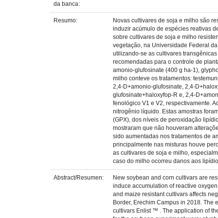
da banca:
Resumo:
Novas cultivares de soja e milho são r
induzir acúmulo de espécies reativas d
sobre cultivares de soja e milho resis
vegetação, na Universidade Federal da 
utilizando-se as cultivares transgênic
recomendadas para o controle de planta
amonio-glufosinate (400 g ha-1), glyph
milho conteve os tratamentos: testemun
2,4-D+amonio-glufosinate, 2,4-D+halox
glufosinate+haloxyfop-R e, 2,4-D+amon
fenológico V1 e V2, respectivamente. A
nitrogênio líquido. Estas amostras for
(GPX), dos níveis de peroxidação lipíd
mostraram que não houveram alterações
sido aumentadas nos tratamentos de amo
principalmente nas misturas houve pero
as cultivares de soja e milho, especia
caso do milho ocorreu danos aos lipídi
Abstract/Resumen:
New soybean and corn cultivars are resi
induce accumulation of reactive oxygen s
and maize resistant cultivars affects n
Border, Erechim Campus in 2018. The ex
cultivars Enlist ™ . The application of 