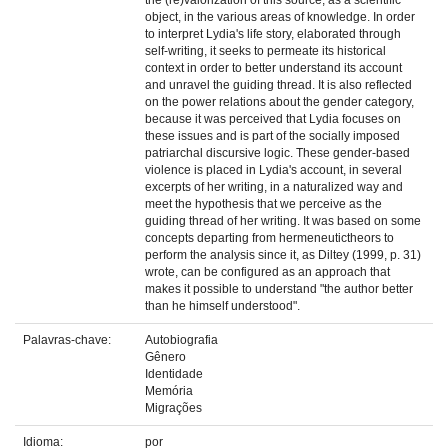
the (re)valorization of this source, as a scientific
object, in the various areas of knowledge. In order
to interpret Lydia's life story, elaborated through
self-writing, it seeks to permeate its historical
context in order to better understand its account
and unravel the guiding thread. It is also reflected
on the power relations about the gender category,
because it was perceived that Lydia focuses on
these issues and is part of the socially imposed
patriarchal discursive logic. These gender-based
violence is placed in Lydia's account, in several
excerpts of her writing, in a naturalized way and
meet the hypothesis that we perceive as the
guiding thread of her writing. It was based on some
concepts departing from hermeneutictheors to
perform the analysis since it, as Diltey (1999, p. 31)
wrote, can be configured as an approach that
makes it possible to understand "the author better
than he himself understood".
Palavras-chave:
Autobiografia
Gênero
Identidade
Memória
Migrações
Idioma:
por