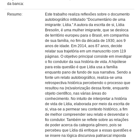
da banca:
Resumo:
Este trabalho realiza reflexões sobre o documento
autobiográfico intitulado “Documentário de uma
imigrante: Lídia.” A autora da escrita de si, Lídia
Bresolin, é uma mulher imigrante, que se desloca
de território europeu para o Brasil, em companhia
de sua família, no fim da década de 1930, aos 9
anos de idade. Em 2014, aos 87 anos, decide
relatar sua trajetória em um manuscrito com 119
páginas. O objetivo principal consiste em investigar
o fio condutor da sua história de vida. A hipótese
para esta questão é que Lídia usa a família
enquanto pano de fundo de sua narrativa. Sendo a
fonte um relato autobiográfico, realiza-se uma
retrospectiva histórica percebendo o processo que
resultou na (re)valorização dessa fonte, enquanto
objeto científico, nas várias áreas do
conhecimento. No intuito de interpretar a história
de vida de Lídia, elaborada por meio da escrita de
si, visa-se a permear seu contexto histórico, a fim
de melhor compreender seu relato e desvendar o
fio condutor. Também se reflete sobre as relações
de poder acerca da categoria gênero, pois se
percebeu que Lídia dá enfoque a essas questões e
se insere na lógica discursiva patriarcal imposta