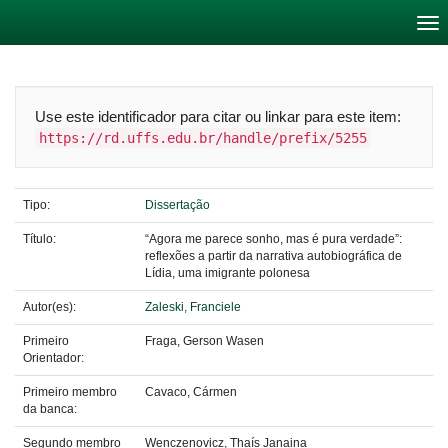
Skip
navigation
Use este identificador para citar ou linkar para este item:
https://rd.uffs.edu.br/handle/prefix/5255
Tipo:
Dissertação
Título:
“Agora me parece sonho, mas é pura verdade”:
reflexões a partir da narrativa autobiográfica de
Lídia, uma imigrante polonesa
Autor(es):
Zaleski, Franciele
Primeiro
Fraga, Gerson Wasen
Orientador:
Primeiro membro
Cavaco, Cármen
da banca:
Segundo membro
Wenczenovicz, Thaís Janaina