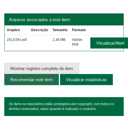
Arquivos associados a este item:
Arquivo
Descrição
Tamanho
Formato
ZALESKI.pdf
1,36 MB
Adobe
Visualizar/Abrir
PDF
Mostrar registro completo do item
Recomendar este item
Visualizar estatísticas
Os itens no repositório estão protegidos por copyright, com todos os
direitos reservados, salvo quando é indicado o contrário.