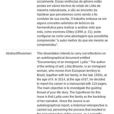
socialmente. Essas violências de gênero estão
postas em vários trechos do relato de Lídia de
maneira naturalizada, e vão ao encontro da
hipótese que percebemos como sendo o fio
condutor de sua escrita. O trabalho embasa-se em
alguns conceitos advindos de teóricos da
hermenêutica para realizar a análise visto que
esta, como escreveu Diltey (1999, p. 31), pode
configurar-se como uma abordagem que possibilita
compreender “o autor melhor do que ele mesmo se
compreendeu”.
Abstract/Resumen:
This dissertation intends to carry out reflections on
an autobiographical document entitled
"Documentary of an immigrant: Lydia." The author
of the writing of self, Lídia Brisolin, is an immigrant
woman, who moves from European territory to
Brazil, together with her family, in the late 1930s, at
the age of 9. In 2014, at the age of 87, he decided
to report his career in a manuscript with 119 pages.
The main objective is to investigate the guiding
thread of your life story. The hypothesis for this
issue is that Lydia uses the family as the backdrop
of her narrative. Since the source is an
autobiographical report, a historical retrospective is
carried out, perceiving the process that resulted in