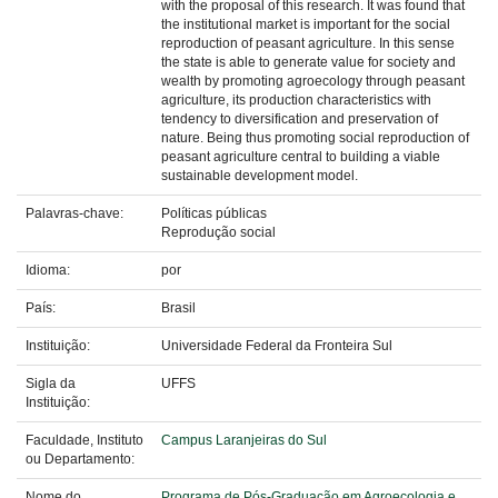
with the proposal of this research. It was found that
the institutional market is important for the social
reproduction of peasant agriculture. In this sense
the state is able to generate value for society and
wealth by promoting agroecology through peasant
agriculture, its production characteristics with
tendency to diversification and preservation of
nature. Being thus promoting social reproduction of
peasant agriculture central to building a viable
sustainable development model.
Palavras-chave:
Políticas públicas
Reprodução social
Idioma:
por
País:
Brasil
Instituição:
Universidade Federal da Fronteira Sul
Sigla da
UFFS
Instituição:
Faculdade, Instituto
Campus Laranjeiras do Sul
ou Departamento:
Nome do
Programa de Pós-Graduação em Agroecologia e