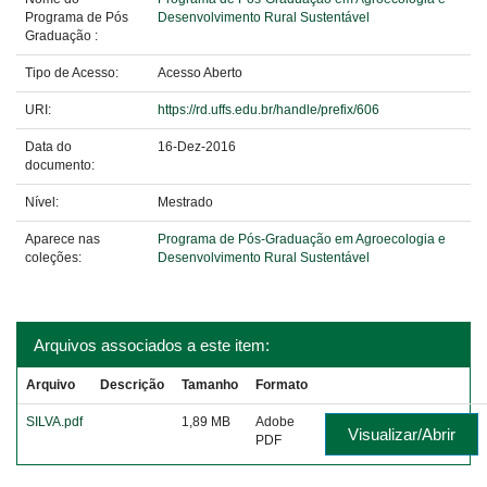
Programa de Pós
Desenvolvimento Rural Sustentável
Graduação :
Tipo de Acesso:
Acesso Aberto
URI:
https://rd.uffs.edu.br/handle/prefix/606
Data do
16-Dez-2016
documento:
Nível:
Mestrado
Aparece nas
Programa de Pós-Graduação em Agroecologia e
coleções:
Desenvolvimento Rural Sustentável
Arquivos associados a este item:
Arquivo
Descrição
Tamanho
Formato
SILVA.pdf
1,89 MB
Adobe
Visualizar/Abrir
PDF