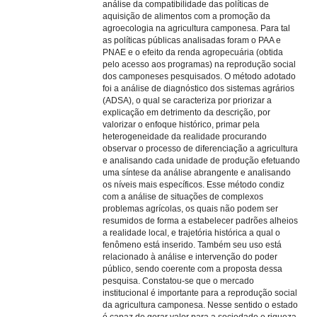
análise da compatibilidade das políticas de
aquisição de alimentos com a promoção da
agroecologia na agricultura camponesa. Para tal
as políticas públicas analisadas foram o PAA e
PNAE e o efeito da renda agropecuária (obtida
pelo acesso aos programas) na reprodução social
dos camponeses pesquisados. O método adotado
foi a análise de diagnóstico dos sistemas agrários
(ADSA), o qual se caracteriza por priorizar a
explicação em detrimento da descrição, por
valorizar o enfoque histórico, primar pela
heterogeneidade da realidade procurando
observar o processo de diferenciação a agricultura
e analisando cada unidade de produção efetuando
uma síntese da análise abrangente e analisando
os níveis mais específicos. Esse método condiz
com a análise de situações de complexos
problemas agrícolas, os quais não podem ser
resumidos de forma a estabelecer padrões alheios
a realidade local, e trajetória histórica a qual o
fenômeno está inserido. Também seu uso está
relacionado à análise e intervenção do poder
público, sendo coerente com a proposta dessa
pesquisa. Constatou-se que o mercado
institucional é importante para a reprodução social
da agricultura camponesa. Nesse sentido o estado