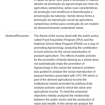
é capaz de gerar valor para a sociedade e riqueza
através da promoção da agroecologia por meio da
agricultura camponesa, pelas suas características
de produção com tendência à diversificação e
preservação da natureza. Sendo dessa forma a
promoção da reprodução social da agricultura
camponesa central para construção de um modelo
de desenvolvimento sustentável viável.
Abstract/Resumen:
The theme of the survey dealt with the public policy
called Food Acquisition Program (PAA) and the
National School Meal Program (PNAE) as a way of
promoting Agroecology, analyzing the contribution
of such policies for the social reproduction of
peasant agriculture. The effects of public policies
for the promotion of family farming as a whole does
not automatically imply the promotion of
Agroecology in this sense the research problem
was guided to analyze the social reproduction of
peasant farmers associated with CPC-PR which is
part of the derived agricultural income the
institutional market promoted by públicas.Esta
analysis policies used to check the value and
agricultural income. To meet the proposed
objectives initially analyzed the relationship
between the public sector and the production of
value and wealth. In this sense we analyze the