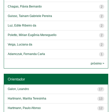
Chagas, Flávia Bernardo
2
Guisso, Tainam Gabriele Pereira
2
Luz, Edite Ribeiro da
2
Poletto, Mírian Eugênia Meneguello
2
Veiga, Luciana da
2
Adamczuk, Fernanda Carla
1
próximo >
Orientador
Galon, Leandro
17
Hartmann, Marilia Teresinha
13
Hartmann, Paulo Afonso
12