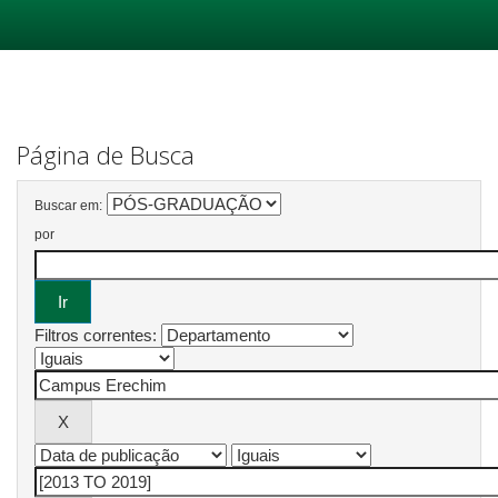
Skip
navigation
Página de Busca
Buscar em:
por
Filtros correntes: