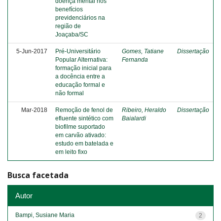
doença mental nos
benefícios
previdenciários na
região de
Joaçaba/SC
5-Jun-2017
Pré-Universitário
Gomes, Tatiane
Dissertação
Popular Alternativa:
Fernanda
formação inicial para
a docência entre a
educação formal e
não formal
Mar-2018
Remoção de fenol de
Ribeiro, Heraldo
Dissertação
efluente sintético com
Baialardi
biofilme suportado
em carvão ativado:
estudo em batelada e
em leito fixo
Busca facetada
Autor
Bampi, Susiane Maria
2