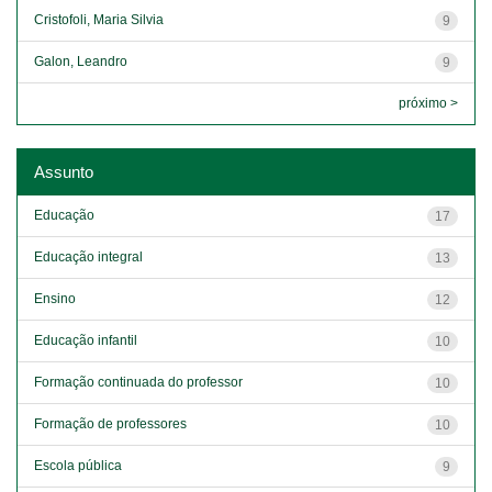
Cristofoli, Maria Silvia
9
Galon, Leandro
9
próximo >
Assunto
Educação
17
Educação integral
13
Ensino
12
Educação infantil
10
Formação continuada do professor
10
Formação de professores
10
Escola pública
9