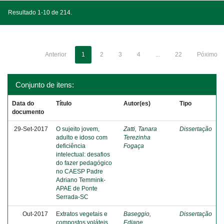
Resultado 1-10 de 214.
Anterior
1
2
3
4
...
22
Póximo
Conjunto de itens:
Data do
Título
Autor(es)
Tipo
documento
29-Set-2017
O sujeito jovem,
Zatti, Tanara
Dissertação
adulto e idoso com
Terezinha
deficiência
Fogaça
intelectual: desafios
do fazer pedagógico
no CAESP Padre
Adriano Temmink-
APAE de Ponte
Serrada-SC
Out-2017
Extratos vegetais e
Baseggio,
Dissertação
compostos voláteis
Ediane