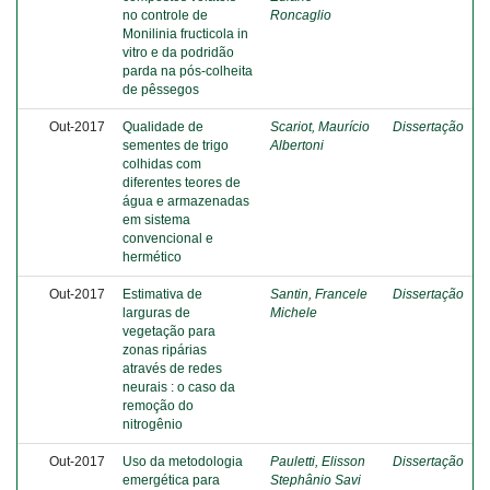
no controle de
Roncaglio
Monilinia fructicola in
vitro e da podridão
parda na pós-colheita
de pêssegos
Out-2017
Qualidade de
Scariot, Maurício
Dissertação
sementes de trigo
Albertoni
colhidas com
diferentes teores de
água e armazenadas
em sistema
convencional e
hermético
Out-2017
Estimativa de
Santin, Francele
Dissertação
larguras de
Michele
vegetação para
zonas ripárias
através de redes
neurais : o caso da
remoção do
nitrogênio
Out-2017
Uso da metodologia
Pauletti, Elisson
Dissertação
emergética para
Stephânio Savi