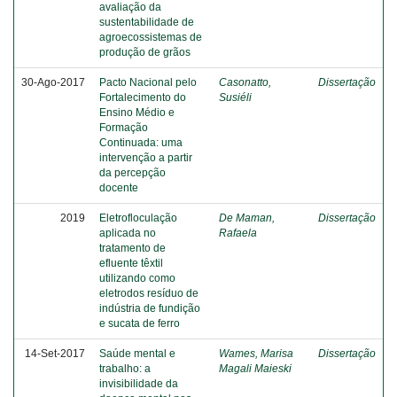
avaliação da
sustentabilidade de
agroecossistemas de
produção de grãos
30-Ago-2017
Pacto Nacional pelo
Casonatto,
Dissertação
Fortalecimento do
Susiéli
Ensino Médio e
Formação
Continuada: uma
intervenção a partir
da percepção
docente
2019
Eletrofloculação
De Maman,
Dissertação
aplicada no
Rafaela
tratamento de
efluente têxtil
utilizando como
eletrodos resíduo de
indústria de fundição
e sucata de ferro
14-Set-2017
Saúde mental e
Wames, Marisa
Dissertação
trabalho: a
Magali Maieski
invisibilidade da