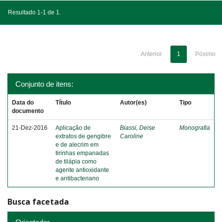
Resultado 1-1 de 1.
Anterior
1
Póximo
Conjunto de itens:
Data do
Título
Autor(es)
Tipo
documento
21-Dez-2016
Aplicação de
Biassi, Deise
Monografia
extratos de gengibre
Caroline
e de alecrim em
tirinhas empanadas
de tilápia como
agente antioxidante
e antibacteriano
Busca facetada