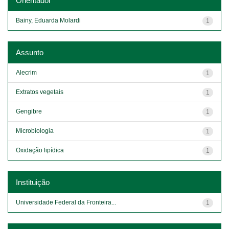
Orientador
Bainy, Eduarda Molardi
1
Assunto
Alecrim
1
Extratos vegetais
1
Gengibre
1
Microbiologia
1
Oxidação lipídica
1
Instituição
Universidade Federal da Fronteira...
1