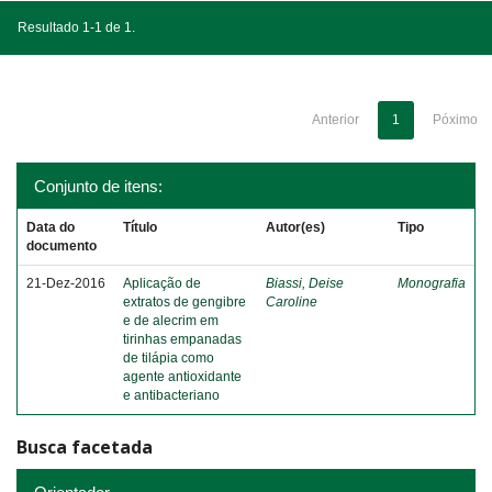
Resultado 1-1 de 1.
Anterior
1
Póximo
Conjunto de itens:
Data do
Título
Autor(es)
Tipo
documento
21-Dez-2016
Aplicação de
Biassi, Deise
Monografia
extratos de gengibre
Caroline
e de alecrim em
tirinhas empanadas
de tilápia como
agente antioxidante
e antibacteriano
Busca facetada