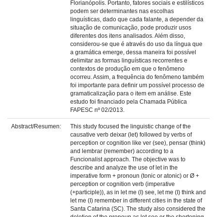
Florianópolis. Portanto, fatores sociais e estilísticos
podem ser determinantes nas escolhas
linguísticas, dado que cada falante, a depender da
situação de comunicação, pode produzir usos
diferentes dos itens analisados. Além disso,
considerou-se que é através do uso da língua que
a gramática emerge, dessa maneira foi possível
delimitar as formas linguísticas recorrentes e
contextos de produção em que o fenômeno
ocorreu. Assim, a frequência do fenômeno também
foi importante para definir um possível processo de
gramaticalização para o item em análise. Este
estudo foi financiado pela Chamada Pública
FAPESC nº 02/2013.
Abstract/Resumen:
This study focused the linguistic change of the
causative verb deixar (let) followed by verbs of
perception or cognition like ver (see), pensar (think)
and lembrar (remember) according to a
Funcionalist approach. The objective was to
describe and analyze the use of let in the
imperative form + pronoun (tonic or atonic) or Ø +
perception or cognition verb (imperative
(+participle)), as in let me (I) see, let me (I) think and
let me (I) remember in different cities in the state of
Santa Catarina (SC). The study also considered the