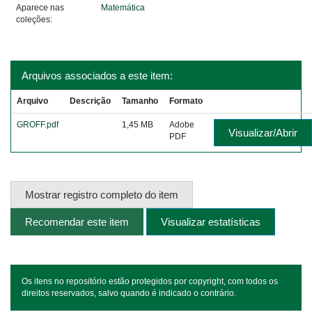
Aparece nas
Matemática
coleções:
Arquivos associados a este item:
Arquivo
Descrição
Tamanho
Formato
GROFF.pdf
1,45 MB
Adobe
Visualizar/Abrir
PDF
Mostrar registro completo do item
Recomendar este item
Visualizar estatísticas
Os itens no repositório estão protegidos por copyright, com todos os
direitos reservados, salvo quando é indicado o contrário.