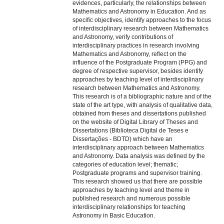
evidences, particularly, the relationships between
Mathematics and Astronomy in Education. And as
specific objectives, identify approaches to the focus
of interdisciplinary research between Mathematics
and Astronomy, verify contributions of
interdisciplinary practices in research involving
Mathematics and Astronomy, reflect on the
influence of the Postgraduate Program (PPG) and
degree of respective supervisor, besides identify
approaches by teaching level of interdisciplinary
research between Mathematics and Astronomy.
This research is of a bibliographic nature and of the
state of the art type, with analysis of qualitative data,
obtained from theses and dissertations published
on the website of Digital Library of Theses and
Dissertations (Biblioteca Digital de Teses e
Dissertações - BDTD) which have an
interdisciplinary approach between Mathematics
and Astronomy. Data analysis was defined by the
categories of education level; thematic;
Postgraduate programs and supervisor training.
This research showed us that there are possible
approaches by teaching level and theme in
published research and numerous possible
interdisciplinary relationships for teaching
Astronomy in Basic Education.