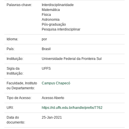
Palavras-chave:
Interdisciplinaridade
Matemática
Física
Astronomia
Pós-graduação
Pesquisa interdisciplinar
Idioma:
por
País:
Brasil
Instituição:
Universidade Federal da Fronteira Sul
Sigla da
UFFS
Instituição:
Faculdade, Instituto
Campus Chapecó
ou Departamento:
Tipo de Acesso:
Acesso Aberto
URI:
https://rd.uffs.edu.br/handle/prefix/7762
Data do
25-Jan-2021
documento: