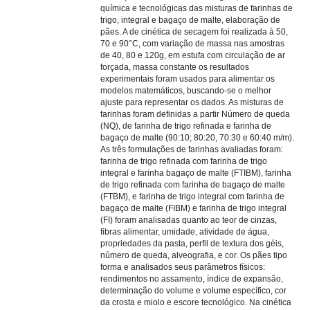
química e tecnológicas das misturas de farinhas de
trigo, integral e bagaço de malte, elaboração de
pães. A de cinética de secagem foi realizada à 50,
70 e 90°C, com variação de massa nas amostras
de 40, 80 e 120g, em estufa com circulação de ar
forçada, massa constante os resultados
experimentais foram usados para alimentar os
modelos matemáticos, buscando-se o melhor
ajuste para representar os dados. As misturas de
farinhas foram definidas a partir Número de queda
(NQ), de farinha de trigo refinada e farinha de
bagaço de malte (90:10; 80:20, 70:30 e 60:40 m/m).
As três formulações de farinhas avaliadas foram:
farinha de trigo refinada com farinha de trigo
integral e farinha bagaço de malte (FTIBM), farinha
de trigo refinada com farinha de bagaço de malte
(FTBM), e farinha de trigo integral com farinha de
bagaço de malte (FIBM) e farinha de trigo integral
(FI) foram analisadas quanto ao teor de cinzas,
fibras alimentar, umidade, atividade de água,
propriedades da pasta, perfil de textura dos géis,
número de queda, alveografia, e cor. Os pães tipo
forma e analisados seus parâmetros físicos:
rendimentos no assamento, índice de expansão,
determinação do volume e volume específico, cor
da crosta e miolo e escore tecnológico. Na cinética