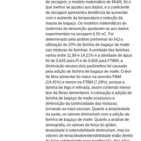
de secagem, o modelo matemático de Midilli, foi o
que melhor se ajustou aos dados, e o coeficiente
de secagem apresentou tendência de aumentar
com o aumento da temperatura e redução da
massa de bagaço. Os modelos matemáticos de
isotermas de dessorção ajustaram-se aos dados
experimentais na secagem à 50 oC. Foi
determinado pela análise preliminar do NQ a
utilização de 20% de farinha de bagaço de malte
nas misturas de farinhas. A umidade das farinhas
variou entre 11,89 e 14,21% e a atividade de água
foi de 0,645 para FI e de 0,606 para FTIBM, a
diminuição desses dois parâmetros foi causado
pela adição de farinha de bagaço de malte. O teor
de fibra alimentar foi maior na amostra FIBM
(19,45%) e menor na FTBM (7,29%), porque a
farinha de trigo é refinada, assim contendo menor
teor de fibras alimentares. A coloração a adição de
farinha de bagaço de malte ocasionou a
diminuição da luminosidade das misturas,
tornando-as mais escuras. Quanto a propriedade
da pasta, os valores diminuíram com a adição de
farinha de bagaço de malte. Quanto a análise de
alveografia, os valores de força do glúten,
tenacidade e extensibilidade diminuíram, mas os
valores de tenacidade/extensibilidade estão dentro