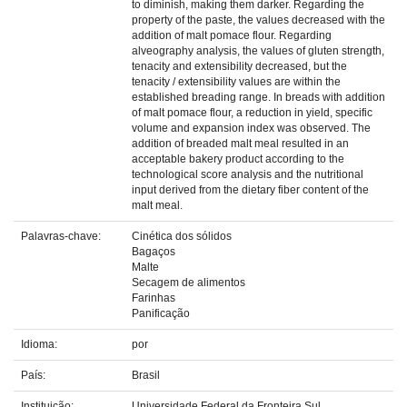
to diminish, making them darker. Regarding the
property of the paste, the values decreased with the
addition of malt pomace flour. Regarding
alveography analysis, the values of gluten strength,
tenacity and extensibility decreased, but the
tenacity / extensibility values are within the
established breading range. In breads with addition
of malt pomace flour, a reduction in yield, specific
volume and expansion index was observed. The
addition of breaded malt meal resulted in an
acceptable bakery product according to the
technological score analysis and the nutritional
input derived from the dietary fiber content of the
malt meal.
Palavras-chave:
Cinética dos sólidos
Bagaços
Malte
Secagem de alimentos
Farinhas
Panificação
Idioma:
por
País:
Brasil
Instituição:
Universidade Federal da Fronteira Sul