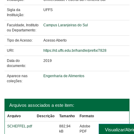
Sigla da
UFFS
Instituição:
Faculdade, Instituto
Campus Laranjeiras do Sul
ou Departamento:
Tipo de Acesso:
Acesso Aberto
URI:
https://rd.uffs.edu.br/handle/prefix/7828
Data do
2019
documento:
Aparece nas
Engenharia de Alimentos
coleções:
Arquivos associados a este item:
Arquivo
Descrição
Tamanho
Formato
SCHEFFEL.pdf
882,94
Adobe
Visualizar/Abri
kB
PDF