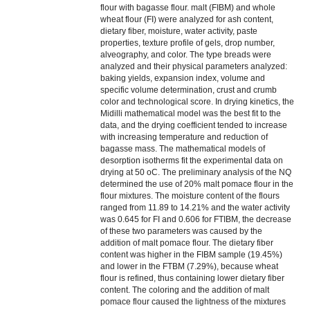
flour with bagasse flour. malt (FIBM) and whole
wheat flour (FI) were analyzed for ash content,
dietary fiber, moisture, water activity, paste
properties, texture profile of gels, drop number,
alveography, and color. The type breads were
analyzed and their physical parameters analyzed:
baking yields, expansion index, volume and
specific volume determination, crust and crumb
color and technological score. In drying kinetics, the
Midilli mathematical model was the best fit to the
data, and the drying coefficient tended to increase
with increasing temperature and reduction of
bagasse mass. The mathematical models of
desorption isotherms fit the experimental data on
drying at 50 oC. The preliminary analysis of the NQ
determined the use of 20% malt pomace flour in the
flour mixtures. The moisture content of the flours
ranged from 11.89 to 14.21% and the water activity
was 0.645 for FI and 0.606 for FTIBM, the decrease
of these two parameters was caused by the
addition of malt pomace flour. The dietary fiber
content was higher in the FIBM sample (19.45%)
and lower in the FTBM (7.29%), because wheat
flour is refined, thus containing lower dietary fiber
content. The coloring and the addition of malt
pomace flour caused the lightness of the mixtures