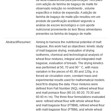
da faixa estabelecida para panificação. Nos pães
com adição de farinha de bagaço de malte foi
observado redução no rendimento , volume
específico e índice de expansão. A adição de
farinha de bagaço de malte pão resultou em um
produto de panificação aceitável segundo a
análise de escore tecnológico e com aporte
nutricional proveniente do teor fibras alimentares
presentes na farinha de bagaço de malte.
Abstract/Resumen:
Aiming to harness the nutritional potential of malt
bagasse, this work had as objectives: kinetic study
of malt bagasse drying, evaluation of drying
isotherms, chemical and technological analysis of
wheat flour mixtures, integral and integrated malt
bagasse, evaluation of breads. The drying kinetics
was performed at 50, 70 and 90 ° C, with mass
variation in the pieces of 40, 80 and 120g, in a
forced air circulation oven, constant mass and
experimental results used for mathematical models.
best fit to display the data. Flour mixtures were
defined from Fall Number (NQ), refined wheat flour
and malt pomace flour (90:10; 80:20, 70:30 and
60:40 m / m). The three flour formulations evaluated
were: refined wheat flour with whole wheat flour
and malt bagasse flour (FTIBM), refined wheat flour
with malt bagasse flour (FTBM), and whole wheat