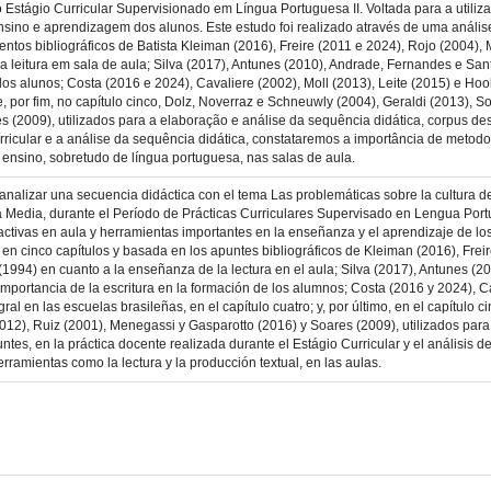
Estágio Curricular Supervisionado em Língua Portuguesa II. Voltada para a utiliza
nsino e aprendizagem dos alunos. Este estudo foi realizado através de uma anális
tos bibliográficos de Batista Kleiman (2016), Freire (2011 e 2024), Rojo (2004),
 leitura em sala de aula; Silva (2017), Antunes (2010), Andrade, Fernandes e Sant
os alunos; Costa (2016 e 2024), Cavaliere (2002), Moll (2013), Leite (2015) e Hoo
 e, por fim, no capítulo cinco, Dolz, Noverraz e Schneuwly (2004), Geraldi (2013), 
 (2009), utilizados para a elaboração e análise da sequência didática, corpus de
rricular e a análise da sequência didática, constataremos a importância de metodo
 ensino, sobretudo de língua portuguesa, nas salas de aula.
 analizar una secuencia didáctica con el tema Las problemáticas sobre la cultura 
edia, durante el Período de Prácticas Curriculares Supervisado en Lengua Portugue
tivas en aula y herramientas importantes en la enseñanza y el aprendizaje de los 
 en cinco capítulos y basada en los apuntes bibliográficos de Kleiman (2016), Frei
1994) en cuanto a la enseñanza de la lectura en el aula; Silva (2017), Antunes (2
 importancia de la escritura en la formación de los alumnos; Costa (2016 y 2024), C
ral en las escuelas brasileñas, en el capítulo cuatro; y, por último, en el capítulo
012), Ruiz (2001), Menegassi y Gasparotto (2016) y Soares (2009), utilizados para 
ntes, en la práctica docente realizada durante el Estágio Curricular y el análisis 
ramientas como la lectura y la producción textual, en las aulas.