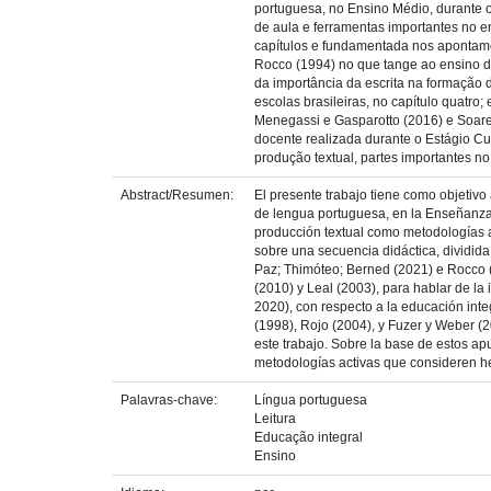
portuguesa, no Ensino Médio, durante o 
de aula e ferramentas importantes no e
capítulos e fundamentada nos apontamen
Rocco (1994) no que tange ao ensino da
da importância da escrita na formação d
escolas brasileiras, no capítulo quatro;
Menegassi e Gasparotto (2016) e Soares
docente realizada durante o Estágio Cu
produção textual, partes importantes no
Abstract/Resumen:
El presente trabajo tiene como objetivo
de lengua portuguesa, en la Enseñanza M
producción textual como metodologías ac
sobre una secuencia didáctica, dividida
Paz; Thimóteo; Berned (2021) e Rocco (
(2010) y Leal (2003), para hablar de la
2020), con respecto a la educación integ
(1998), Rojo (2004), y Fuzer y Weber (2
este trabajo. Sobre la base de estos apu
metodologías activas que consideren her
Palavras-chave:
Língua portuguesa
Leitura
Educação integral
Ensino