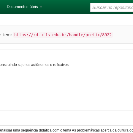
Documentos úteis
te item:
https://rd.uffs.edu.br/handle/prefix/8922
 construindo sujeitos autônomos e reflexivos
analisar uma sequência didática com o tema As problemáticas acerca da cultura d