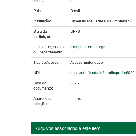
Idioma:
por
País:
Brasil
Instituição:
Universidade Federal da Fronteira Sul
Sigla da
UFFS
Instituição:
Faculdade, Instituto
Campus Cerro Largo
ou Departamento:
Tipo de Acesso:
Acesso Embargado
URI:
https://rd.uffs.edu.br/handle/prefix/8922
Data do
2025
documento:
Aparece nas
Letras
coleções:
Arquivos associados a este item: