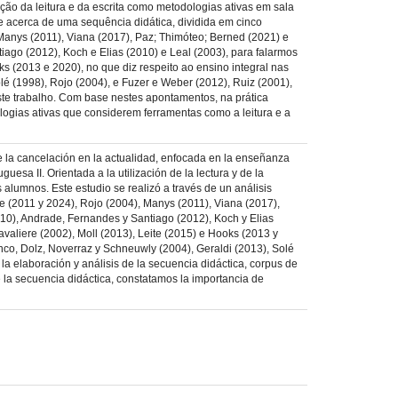
ção da leitura e da escrita como metodologias ativas em sala
e acerca de uma sequência didática, dividida em cinco
 Manys (2011), Viana (2017), Paz; Thimóteo; Berned (2021) e
iago (2012), Koch e Elias (2010) e Leal (2003), para falarmos
ks (2013 e 2020), no que diz respeito ao ensino integral nas
Solé (1998), Rojo (2004), e Fuzer e Weber (2012), Ruiz (2001),
ste trabalho. Com base nestes apontamentos, na prática
logias ativas que considerem ferramentas como a leitura e a
de la cancelación en la actualidad, enfocada en la enseñanza
sa II. Orientada a la utilización de la lectura y de la
alumnos. Este estudio se realizó a través de un análisis
re (2011 y 2024), Rojo (2004), Manys (2011), Viana (2017),
010), Andrade, Fernandes y Santiago (2012), Koch y Elias
avaliere (2002), Moll (2013), Leite (2015) e Hooks (2013 y
 cinco, Dolz, Noverraz y Schneuwly (2004), Geraldi (2013), Solé
la elaboración y análisis de la secuencia didáctica, corpus de
de la secuencia didáctica, constatamos la importancia de