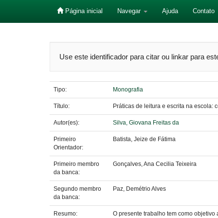
Página inicial
Navegar
Ajuda
Contato
Skip
navigation
Use este identificador para citar ou linkar para es
Tipo:
Monografia
Título:
Práticas de leitura e escrita na escola:
Autor(es):
Silva, Giovana Freitas da
Primeiro
Batista, Jeize de Fátima
Orientador:
Primeiro membro
Gonçalves, Ana Cecilia Teixeira
da banca:
Segundo membro
Paz, Demétrio Alves
da banca:
Resumo:
O presente trabalho tem como objetivo 