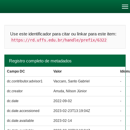
Skip
navigation
Use este identificador para citar ou linkar para este item:
https://rd.uffs.edu.br/handle/prefix/6322
Registro completo de metadados
Campo DC
Valor
Idiom
dc.contributor.advisor1
Vaccaro, Santo Gabriel
-
dc.creator
Arruda, Nilson Júnior
-
dc.date
2022-09-02
-
dc.date.accessioned
2023-02-23T13:19:04Z
-
dc.date.available
2023-02-14
-