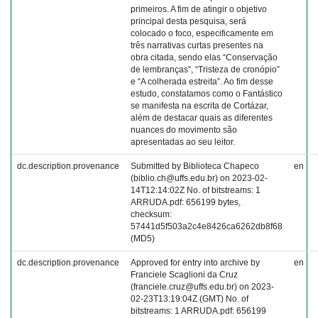
primeiros. A fim de atingir o objetivo
principal desta pesquisa, será
colocado o foco, especificamente em
três narrativas curtas presentes na
obra citada, sendo elas “Conservação
de lembranças”, “Tristeza de cronópio”
e “A colherada estreita”. Ao fim desse
estudo, constatamos como o Fantástico
se manifesta na escrita de Cortázar,
além de destacar quais as diferentes
nuances do movimento são
apresentadas ao seu leitor.
dc.description.provenance
Submitted by Biblioteca Chapeco
en
(biblio.ch@uffs.edu.br) on 2023-02-
14T12:14:02Z No. of bitstreams: 1
ARRUDA.pdf: 656199 bytes,
checksum:
57441d5f503a2c4e8426ca6262db8f68
(MD5)
dc.description.provenance
Approved for entry into archive by
en
Franciele Scaglioni da Cruz
(franciele.cruz@uffs.edu.br) on 2023-
02-23T13:19:04Z (GMT) No. of
bitstreams: 1 ARRUDA.pdf: 656199