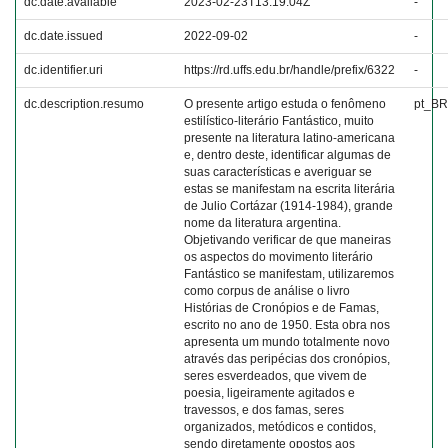
dc.date.available
2023-02-23T13:19:04Z
-
dc.date.issued
2022-09-02
-
dc.identifier.uri
https://rd.uffs.edu.br/handle/prefix/6322
-
dc.description.resumo
O presente artigo estuda o fenômeno
pt_BR
estilístico-literário Fantástico, muito
presente na literatura latino-americana
e, dentro deste, identificar algumas de
suas características e averiguar se
estas se manifestam na escrita literária
de Julio Cortázar (1914-1984), grande
nome da literatura argentina.
Objetivando verificar de que maneiras
os aspectos do movimento literário
Fantástico se manifestam, utilizaremos
como corpus de análise o livro
Histórias de Cronópios e de Famas,
escrito no ano de 1950. Esta obra nos
apresenta um mundo totalmente novo
através das peripécias dos cronópios,
seres esverdeados, que vivem de
poesia, ligeiramente agitados e
travessos, e dos famas, seres
organizados, metódicos e contidos,
sendo diretamente opostos aos