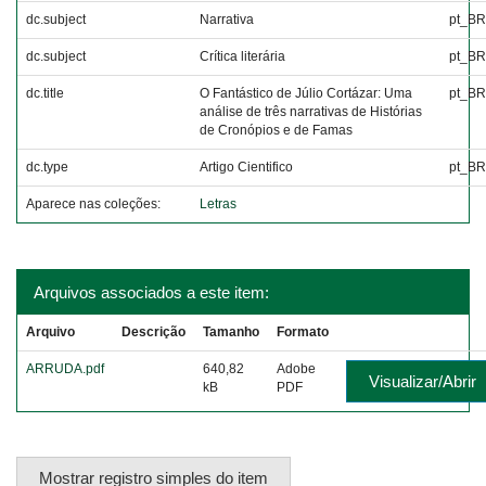
dc.subject
Narrativa
pt_BR
dc.subject
Crítica literária
pt_BR
dc.title
O Fantástico de Júlio Cortázar: Uma
pt_BR
análise de três narrativas de Histórias
de Cronópios e de Famas
dc.type
Artigo Cientifico
pt_BR
Aparece nas coleções:
Letras
Arquivos associados a este item:
Arquivo
Descrição
Tamanho
Formato
ARRUDA.pdf
640,82
Adobe
Visualizar/Abrir
kB
PDF
Mostrar registro simples do item