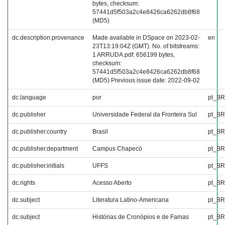
bytes, checksum:
57441d5f503a2c4e8426ca6262db8f68
(MD5)
dc.description.provenance
Made available in DSpace on 2023-02-
en
23T13:19:04Z (GMT). No. of bitstreams:
1 ARRUDA.pdf: 656199 bytes,
checksum:
57441d5f503a2c4e8426ca6262db8f68
(MD5) Previous issue date: 2022-09-02
dc.language
por
pt_BR
dc.publisher
Universidade Federal da Fronteira Sul
pt_BR
dc.publisher.country
Brasil
pt_BR
dc.publisher.department
Campus Chapecó
pt_BR
dc.publisher.initials
UFFS
pt_BR
dc.rights
Acesso Aberto
pt_BR
dc.subject
Literatura Latino-Americana
pt_BR
dc.subject
Histórias de Cronópios e de Famas
pt_BR