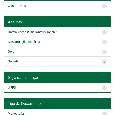
Quast, Ernesto
1
Assunto
Batata Yacon (Smallanthus sonchif...
1
Desidratação osmótica
1
Soja
1
Sorvete
1
Sigla da Instituição
UFFS
1
Tipo de Documento
Monografia
1