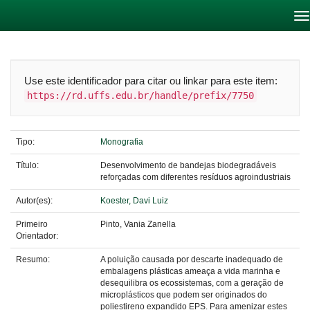
Skip
navigation
Use este identificador para citar ou linkar para este item:
https://rd.uffs.edu.br/handle/prefix/7750
Tipo:
Monografia
Título:
Desenvolvimento de bandejas biodegradáveis
reforçadas com diferentes resíduos agroindustriais
Autor(es):
Koester, Davi Luiz
Primeiro
Pinto, Vania Zanella
Orientador:
Resumo:
A poluição causada por descarte inadequado de
embalagens plásticas ameaça a vida marinha e
desequilibra os ecossistemas, com a geração de
microplásticos que podem ser originados do
poliestireno expandido EPS. Para amenizar estes