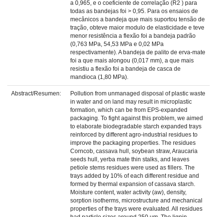
a 0,965, e o coeficiente de correlação (R2 ) para
todas as bandejas foi > 0,95. Para os ensaios de
mecânicos a bandeja que mais suportou tensão de
tração, obteve maior modulo de elasticidade e teve
menor resistência a flexão foi a bandeja padrão
(0,763 MPa, 54,53 MPa e 0,02 MPa
respectivamente). A bandeja de palito de erva-mate
foi a que mais alongou (0,017 mm), a que mais
resistiu a flexão foi a bandeja de casca de
mandioca (1,80 MPa).
Abstract/Resumen:
Pollution from unmanaged disposal of plastic waste
in water and on land may result in microplastic
formation, which can be from EPS-expanded
packaging. To fight against this problem, we aimed
to elaborate biodegradable starch expanded trays
reinforced by different agro-industrial residues to
improve the packaging properties. The residues
Corncob, cassava hull, soybean straw, Araucaria
seeds hull, yerba mate thin stalks, and leaves
petiole stems residues were used as fillers. The
trays added by 10% of each different residue and
formed by thermal expansion of cassava starch.
Moisture content, water activity (aw), density,
sorption isotherms, microstructure and mechanical
properties of the trays were evaluated. All residues