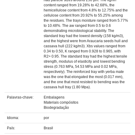
had particle sizes around 250 µm. The lignin
content ranged from 19.28% to 42.68%, the
hemicellulose content from 4.8% to 12.75% and the
cellulose content from 20.92% to 55.25% among
the residues. The trays moisture ranged from 5.77%
to 10.48%. The aw ranged from 0.5 to 0.6
demonstrating microbiological stability. The
standard tray had the lowest density (158 kg/m3),
and the highest were from Araucaria seeds hull and
cassava hull (222 kg/m3). Xbs values ranged from
0.34 to 0.50, K ranged from 0.928 to 0.965, with
R2> 0.95. The standard tray had the highest tensile
strength, modulus of elasticity and lowest bending
stress (0.763 MPa, 54.53 MPa and 0.02 MPa,
respectively). The reinforced tray with yerba mate
was the one that elongated the most (0.017 mm),
and the one that most resisted to bending was the
cassava hull tray (1.80 Mpa).
Palavras-chave:
Embalagens
Materiais compósitos
Biodegradação
Idioma:
por
País:
Brasil