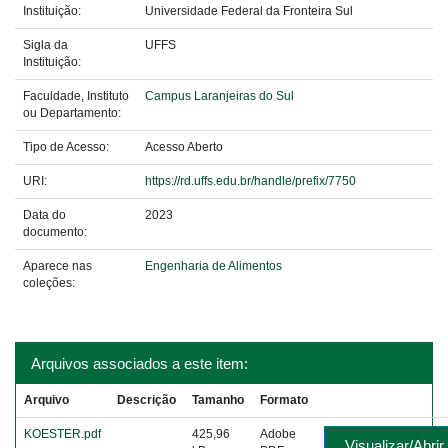
Instituição:
Universidade Federal da Fronteira Sul
Sigla da
UFFS
Instituição:
Faculdade, Instituto
Campus Laranjeiras do Sul
ou Departamento:
Tipo de Acesso:
Acesso Aberto
URI:
https://rd.uffs.edu.br/handle/prefix/7750
Data do
2023
documento:
Aparece nas
Engenharia de Alimentos
coleções:
Arquivos associados a este item:
Arquivo
Descrição
Tamanho
Formato
KOESTER.pdf
425,96
Adobe
Visualizar/Abrir