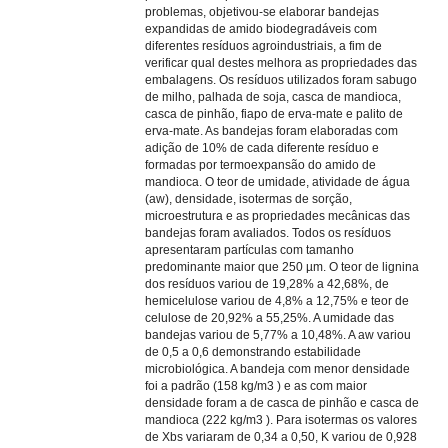
problemas, objetivou-se elaborar bandejas
expandidas de amido biodegradáveis com
diferentes resíduos agroindustriais, a fim de
verificar qual destes melhora as propriedades das
embalagens. Os resíduos utilizados foram sabugo
de milho, palhada de soja, casca de mandioca,
casca de pinhão, fiapo de erva-mate e palito de
erva-mate. As bandejas foram elaboradas com
adição de 10% de cada diferente resíduo e
formadas por termoexpansão do amido de
mandioca. O teor de umidade, atividade de água
(aw), densidade, isotermas de sorção,
microestrutura e as propriedades mecânicas das
bandejas foram avaliados. Todos os resíduos
apresentaram partículas com tamanho
predominante maior que 250 µm. O teor de lignina
dos resíduos variou de 19,28% a 42,68%, de
hemicelulose variou de 4,8% a 12,75% e teor de
celulose de 20,92% a 55,25%. A umidade das
bandejas variou de 5,77% a 10,48%. A aw variou
de 0,5 a 0,6 demonstrando estabilidade
microbiológica. A bandeja com menor densidade
foi a padrão (158 kg/m3 ) e as com maior
densidade foram a de casca de pinhão e casca de
mandioca (222 kg/m3 ). Para isotermas os valores
de Xbs variaram de 0,34 a 0,50, K variou de 0,928