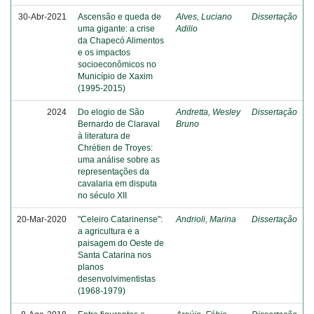
30-Abr-2021
Ascensão e queda de
Alves, Luciano
Dissertação
uma gigante: a crise
Adilio
da Chapecó Alimentos
e os impactos
socioeconômicos no
Município de Xaxim
(1995-2015)
2024
Do elogio de São
Andretta, Wesley
Dissertação
Bernardo de Claraval
Bruno
à literatura de
Chrétien de Troyes:
uma análise sobre as
representações da
cavalaria em disputa
no século XII
20-Mar-2020
"Celeiro Catarinense":
Andrioli, Marina
Dissertação
a agricultura e a
paisagem do Oeste de
Santa Catarina nos
planos
desenvolvimentistas
(1968-1979)