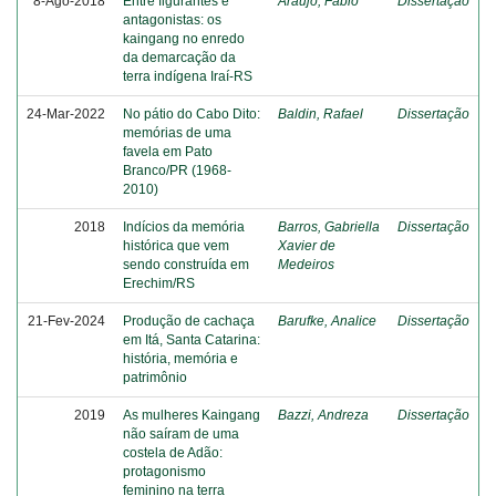
8-Ago-2018
Entre figurantes e
Araújo, Fábio
Dissertação
antagonistas: os
kaingang no enredo
da demarcação da
terra indígena Iraí-RS
24-Mar-2022
No pátio do Cabo Dito:
Baldin, Rafael
Dissertação
memórias de uma
favela em Pato
Branco/PR (1968-
2010)
2018
Indícios da memória
Barros, Gabriella
Dissertação
histórica que vem
Xavier de
sendo construída em
Medeiros
Erechim/RS
21-Fev-2024
Produção de cachaça
Barufke, Analice
Dissertação
em Itá, Santa Catarina:
história, memória e
patrimônio
2019
As mulheres Kaingang
Bazzi, Andreza
Dissertação
não saíram de uma
costela de Adão:
protagonismo
feminino na terra