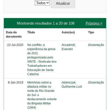
Mostrando resultados 1 a 20 de 108
Próximo >
Data do
Título
Autor(es)
Tipo
documento
22-Jul-2020
No conflito: a
Accadrolli,
Dissertação
experiência da greve
Evandro
de 2011
protagonizada pelo
SINTE - Sindicato dos
Trabalhadores em
Educação de Santa
Catarina
8-Jan-2019
Memórias sobre a
Adamczyk,
Dissertação
ditadura militar no
Guilherme Luís
norte do Rio Grande
do Sul: o
destacamento volante
da Brigada Militar
(1964)