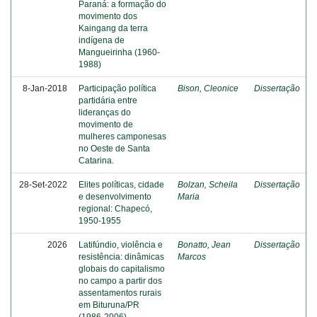
Paraná: a formação do
movimento dos
Kaingang da terra
indígena de
Mangueirinha (1960-
1988)
8-Jan-2018
Participação política
Bison, Cleonice
Dissertação
partidária entre
lideranças do
movimento de
mulheres camponesas
no Oeste de Santa
Catarina.
28-Set-2022
Elites políticas, cidade
Bolzan, Scheila
Dissertação
e desenvolvimento
Maria
regional: Chapecó,
1950-1955
2026
Latifúndio, violência e
Bonatto, Jean
Dissertação
resistência: dinâmicas
Marcos
globais do capitalismo
no campo a partir dos
assentamentos rurais
em Bituruna/PR
(1986-2006)