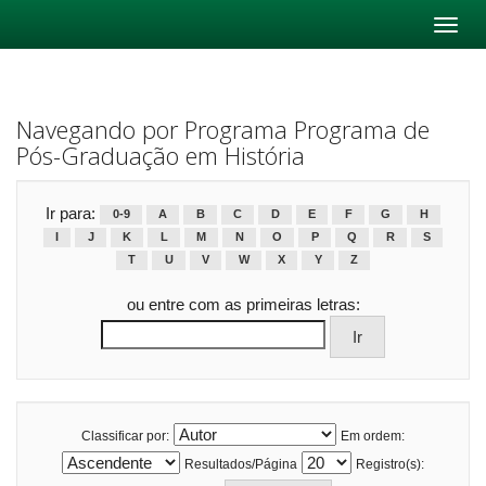
Skip
navigation
Navegando por Programa Programa de
Pós-Graduação em História
Ir para:
0-9
A
B
C
D
E
F
G
H
I
J
K
L
M
N
O
P
Q
R
S
T
U
V
W
X
Y
Z
ou entre com as primeiras letras:
Classificar por:
Em ordem:
Resultados/Página
Registro(s):