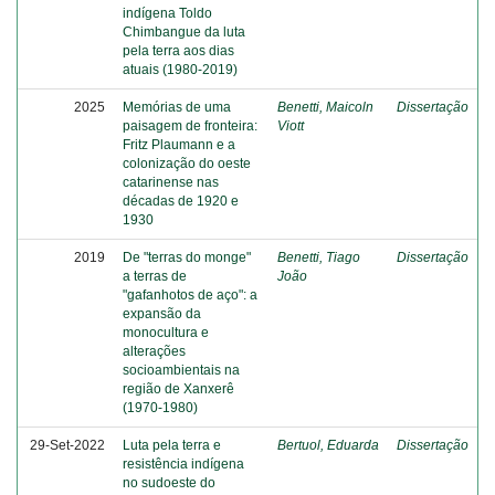
indígena Toldo
Chimbangue da luta
pela terra aos dias
atuais (1980-2019)
2025
Memórias de uma
Benetti, Maicoln
Dissertação
paisagem de fronteira:
Viott
Fritz Plaumann e a
colonização do oeste
catarinense nas
décadas de 1920 e
1930
2019
De "terras do monge"
Benetti, Tiago
Dissertação
a terras de
João
"gafanhotos de aço": a
expansão da
monocultura e
alterações
socioambientais na
região de Xanxerê
(1970-1980)
29-Set-2022
Luta pela terra e
Bertuol, Eduarda
Dissertação
resistência indígena
no sudoeste do