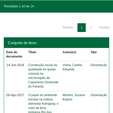
Resultado 1-10 de 14.
Anterior
1
2
Póximo
Conjunto de itens:
Data do
Título
Autor(es)
Tipo
documento
14-Jun-2016
Construção social da
Viana, Camila
Dissertação
qualidade do queijo
Eduarda
colonial na
microrregião de
Capanema (Sudoeste
do Paraná)
29-Ago-2017
O papel do ambiente
Mineiro, Suzana
Dissertação
escolar na cultura
Kagmu
alimentar Kaingang: o
caso da terra
indígena Rio das