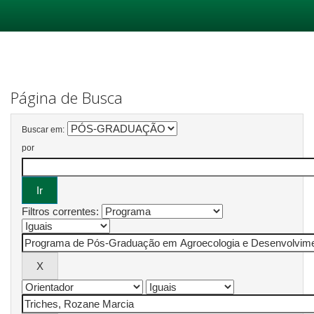
Skip
navigation
Página de Busca
Buscar em:
por
Filtros correntes: