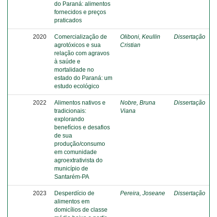
do Paraná: alimentos
fornecidos e preços
praticados
2020
Comercialização de
Oliboni, Keullin
Dissertação
agrotóxicos e sua
Cristian
relação com agravos
à saúde e
mortalidade no
estado do Paraná: um
estudo ecológico
2022
Alimentos nativos e
Nobre, Bruna
Dissertação
tradicionais:
Viana
explorando
benefícios e desafios
de sua
produção/consumo
em comunidade
agroextrativista do
município de
Santarém-PA
2023
Desperdício de
Pereira, Joseane
Dissertação
alimentos em
domicílios de classe