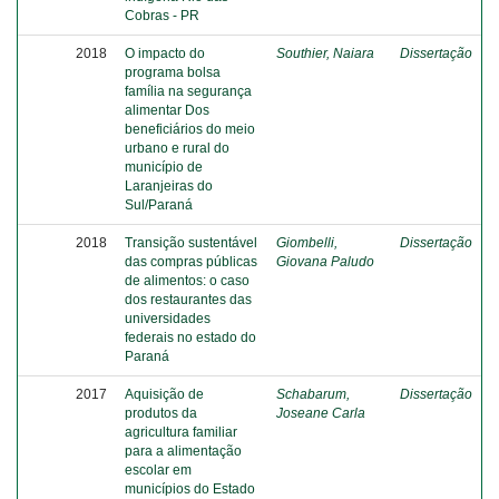
Cobras - PR
2018
O impacto do
Southier, Naiara
Dissertação
programa bolsa
família na segurança
alimentar Dos
beneficiários do meio
urbano e rural do
município de
Laranjeiras do
Sul/Paraná
2018
Transição sustentável
Giombelli,
Dissertação
das compras públicas
Giovana Paludo
de alimentos: o caso
dos restaurantes das
universidades
federais no estado do
Paraná
2017
Aquisição de
Schabarum,
Dissertação
produtos da
Joseane Carla
agricultura familiar
para a alimentação
escolar em
municípios do Estado