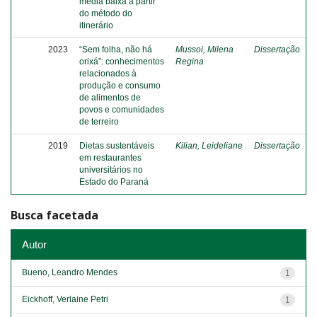
média baixa a partir
do método do
itinerário
2023
“Sem folha, não há
Mussoi, Milena
Dissertação
orixá”: conhecimentos
Regina
relacionados à
produção e consumo
de alimentos de
povos e comunidades
de terreiro
2019
Dietas sustentáveis
Kilian, Leideliane
Dissertação
em restaurantes
universitários no
Estado do Paraná
Busca facetada
Autor
Bueno, Leandro Mendes
1
Eickhoff, Verlaine Petri
1